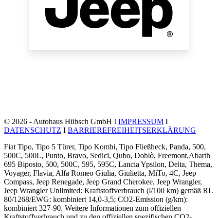
© 2026 - Autohaus Hübsch GmbH I
IMPRESSUM
I
DATENSCHUTZ
I
BARRIEREFREIHEITSERKLÄRUNG
Fiat Tipo, Tipo 5 Türer, Tipo Kombi, Tipo Fließheck, Panda, 500,
500C, 500L, Punto, Bravo, Sedici, Qubo, Doblò, Freemont,Abarth
695 Biposto, 500, 500C, 595, 595C, Lancia Ypsilon, Delta, Thema,
Voyager, Flavia, Alfa Romeo Giulia, Giulietta, MiTo, 4C, Jeep
Compass, Jeep Renegade, Jeep Grand Cherokee, Jeep Wrangler,
Jeep Wrangler Unlimited: Kraftstoffverbrauch (l/100 km) gemäß RL
80/1268/EWG: kombiniert 14,0-3,5; CO2-Emission (g/km):
kombiniert 327-90. Weitere Informationen zum offiziellen
Kraftstoffverbrauch und zu den offiziellen spezifischen CO2-