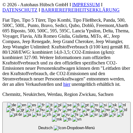
© 2026 - Autohaus Hübsch GmbH I
IMPRESSUM
I
DATENSCHUTZ
I
BARRIEREFREIHEITSERKLÄRUNG
Fiat Tipo, Tipo 5 Türer, Tipo Kombi, Tipo Fließheck, Panda, 500,
500C, 500L, Punto, Bravo, Sedici, Qubo, Doblò, Freemont,Abarth
695 Biposto, 500, 500C, 595, 595C, Lancia Ypsilon, Delta, Thema,
Voyager, Flavia, Alfa Romeo Giulia, Giulietta, MiTo, 4C, Jeep
Compass, Jeep Renegade, Jeep Grand Cherokee, Jeep Wrangler,
Jeep Wrangler Unlimited: Kraftstoffverbrauch (l/100 km) gemäß RL
80/1268/EWG: kombiniert 14,0-3,5; CO2-Emission (g/km):
kombiniert 327-90. Weitere Informationen zum offiziellen
Kraftstoffverbrauch und zu den offiziellen spezifischen CO2-
Emissionen neuer Personenkraftwagen können dem "Leitfaden über
den Kraftstoffverbrauch, die CO2-Emissionen und den
Stromverbrauch neuer Personenkraftwagen" entnommen werden,
der an allen Verkaufsstellen und
hier
unentgeltlich erhältlich ist.
Chemnitz, Neukirchen, Werdau, Region Zwickau, Sachsen
Deutsch