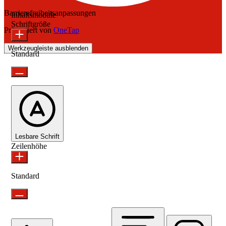
Barrierefreiheitsanpassungen
Inhaltsmodule
Schriftgröße
Präsentiert von
OneTap
Werkzeugleiste ausblenden
Standard
Lesbare Schrift
Zeilenhöhe
Standard