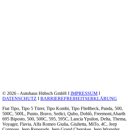
© 2026 - Autohaus Hübsch GmbH I
IMPRESSUM
I
DATENSCHUTZ
I
BARRIEREFREIHEITSERKLÄRUNG
Fiat Tipo, Tipo 5 Türer, Tipo Kombi, Tipo Fließheck, Panda, 500,
500C, 500L, Punto, Bravo, Sedici, Qubo, Doblò, Freemont,Abarth
695 Biposto, 500, 500C, 595, 595C, Lancia Ypsilon, Delta, Thema,
Voyager, Flavia, Alfa Romeo Giulia, Giulietta, MiTo, 4C, Jeep
Compass, Jeep Renegade, Jeep Grand Cherokee, Jeep Wrangler,