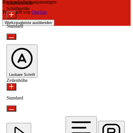
Barrierefreiheitsanpassungen
Inhaltsmodule
Schriftgröße
Präsentiert von
OneTap
Werkzeugleiste ausblenden
Standard
Lesbare Schrift
Zeilenhöhe
Standard