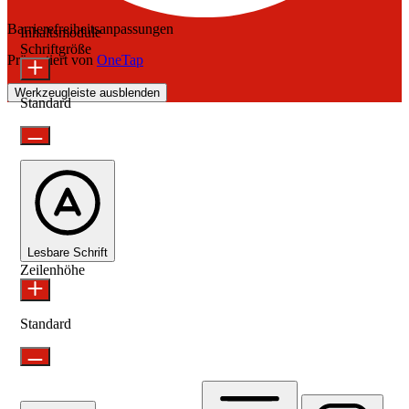
Barrierefreiheitsanpassungen
Inhaltsmodule
Schriftgröße
Präsentiert von
OneTap
Werkzeugleiste ausblenden
Standard
Lesbare Schrift
Zeilenhöhe
Standard