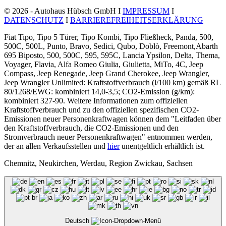
© 2026 - Autohaus Hübsch GmbH I
IMPRESSUM
I
DATENSCHUTZ
I
BARRIEREFREIHEITSERKLÄRUNG
Fiat Tipo, Tipo 5 Türer, Tipo Kombi, Tipo Fließheck, Panda, 500,
500C, 500L, Punto, Bravo, Sedici, Qubo, Doblò, Freemont,Abarth
695 Biposto, 500, 500C, 595, 595C, Lancia Ypsilon, Delta, Thema,
Voyager, Flavia, Alfa Romeo Giulia, Giulietta, MiTo, 4C, Jeep
Compass, Jeep Renegade, Jeep Grand Cherokee, Jeep Wrangler,
Jeep Wrangler Unlimited: Kraftstoffverbrauch (l/100 km) gemäß RL
80/1268/EWG: kombiniert 14,0-3,5; CO2-Emission (g/km):
kombiniert 327-90. Weitere Informationen zum offiziellen
Kraftstoffverbrauch und zu den offiziellen spezifischen CO2-
Emissionen neuer Personenkraftwagen können dem "Leitfaden über
den Kraftstoffverbrauch, die CO2-Emissionen und den
Stromverbrauch neuer Personenkraftwagen" entnommen werden,
der an allen Verkaufsstellen und
hier
unentgeltlich erhältlich ist.
Chemnitz, Neukirchen, Werdau, Region Zwickau, Sachsen
Deutsch