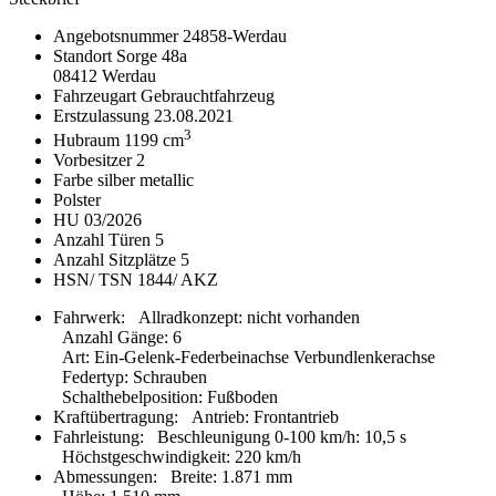
Angebotsnummer
24858-Werdau
Standort
Sorge 48a
08412 Werdau
Fahrzeugart
Gebrauchtfahrzeug
Erstzulassung
23.08.2021
3
Hubraum
1199 cm
Vorbesitzer
2
Farbe
silber metallic
Polster
HU
03/2026
Anzahl Türen
5
Anzahl Sitzplätze
5
HSN/ TSN
1844/ AKZ
Fahrwerk:
Allradkonzept
:
nicht vorhanden
Anzahl Gänge
:
6
Art
:
Ein-Gelenk-Federbeinachse Verbundlenkerachse
Federtyp
:
Schrauben
Schalthebelposition
:
Fußboden
Kraftübertragung:
Antrieb
:
Frontantrieb
Fahrleistung:
Beschleunigung 0-100 km/h
:
10,5 s
Höchstgeschwindigkeit
:
220 km/h
Abmessungen:
Breite
:
1.871 mm