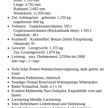
Höhe
:
1.510 mm
Länge
:
4.702 mm
Radstand
:
2.662 mm
Wendekreis
:
11.050 mm
Zul. Anhängelast:
gebremst
:
1.250 kg
ungebremst
:
660 kg
Volumen:
Gepäckraumvolumen
:
505 l
Gepäckraumvolumen (Rücksitzbank eben)
:
1.595 l
Tankinhalt
:
48 l
Kraftstoff:
Kraftstoffart
:
Benzin Direkt Einspritzung
Oktanzahl
:
95
Gewicht:
Leergewicht
:
1.355 kg
Zul. Gesamtgewicht
:
1.870 kg
Leistung:
max. Drehmoment
:
225Nm bei 2000
min<sup>-1</sup>
Sicht
Solar Protect-Wärmeschutzverglasung, stark getönt, im
Fond
Bremsen
Parkbremse, elektrisch
Sonstiges
Notrad
Reserverad
Wärmepumpe
Winterpaket
Räder
Notlaufrad, Stahl, 4 J x 16
Komfort
Multimedia Navi
Parkpilot, Einparkhilfe vorn und
hinten
Lackierung
Metallic-Lackierung
Sitze
Beheizbares Lederlenkrad und Sitzheizung