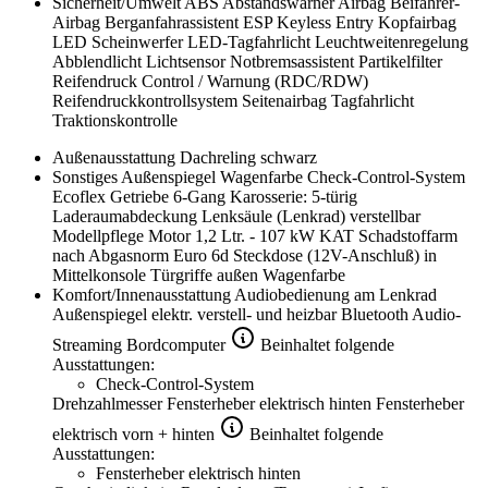
Sicherheit/Umwelt
ABS
Abstandswarner
Airbag
Beifahrer-
Airbag
Berganfahrassistent
ESP
Keyless Entry
Kopfairbag
LED Scheinwerfer
LED-Tagfahrlicht
Leuchtweitenregelung
Abblendlicht
Lichtsensor
Notbremsassistent
Partikelfilter
Reifendruck Control / Warnung (RDC/RDW)
Reifendruckkontrollsystem
Seitenairbag
Tagfahrlicht
Traktionskontrolle
Außenausstattung
Dachreling schwarz
Sonstiges
Außenspiegel Wagenfarbe
Check-Control-System
Ecoflex
Getriebe 6-Gang
Karosserie: 5-türig
Laderaumabdeckung
Lenksäule (Lenkrad) verstellbar
Modellpflege
Motor 1,2 Ltr. - 107 kW KAT
Schadstoffarm
nach Abgasnorm Euro 6d
Steckdose (12V-Anschluß) in
Mittelkonsole
Türgriffe außen Wagenfarbe
Komfort/Innenausstattung
Audiobedienung am Lenkrad
Außenspiegel elektr. verstell- und heizbar
Bluetooth Audio-
Streaming
Bordcomputer
Beinhaltet folgende
Ausstattungen:
Check-Control-System
Drehzahlmesser
Fensterheber elektrisch hinten
Fensterheber
elektrisch vorn + hinten
Beinhaltet folgende
Ausstattungen:
Fensterheber elektrisch hinten