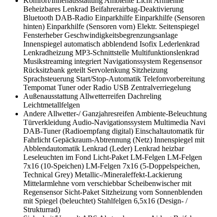
Komfort/Innenausstattung
Ambiente Licht
Armlehne
Beheizbares Lenkrad
Beifahrerairbag-Deaktivierung
Bluetooth
DAB-Radio
Einparkhilfe
Einparkhilfe (Sensoren
hinten)
Einparkhilfe (Sensoren vorn)
Elektr. Seitenspiegel
Fensterheber
Geschwindigkeitsbegrenzungsanlage
Innenspiegel automatisch abblendend
Isofix
Lederlenkrad
Lenkradheizung
MP3-Schnittstelle
Multifunktionslenkrad
Musikstreaming integriert
Navigationssystem
Regensensor
Rücksitzbank geteilt
Servolenkung
Sitzheizung
Sprachsteuerung
Start/Stop-Automatik
Telefonvorbereitung
Tempomat
Tuner oder Radio
USB
Zentralverriegelung
Außenausstattung
Allwetterreifen
Dachreling
Leichtmetallfelgen
Andere
Allwetter-/ Ganzjahresreifen
Ambiente-Beleuchtung
Türverkleidung
Audio-Navigationssystem Multimedia Navi
DAB-Tuner (Radioempfang digital)
Einschaltautomatik für
Fahrlicht
Gepäckraum-Abtrennung (Netz)
Innenspiegel mit
Abblendautomatik
Lenkrad (Leder)
Lenkrad heizbar
Leseleuchten im Fond
Licht-Paket
LM-Felgen
LM-Felgen
7x16 (10-Speichen)
LM-Felgen 7x16 (5-Doppelspeichen,
Technical Grey)
Metallic-/Mineraleffekt-Lackierung
Mittelarmlehne vorn verschiebbar
Scheibenwischer mit
Regensensor
Sicht-Paket
Sitzheizung vorn
Sonnenblenden
mit Spiegel (beleuchtet)
Stahlfelgen 6,5x16 (Design- /
Strukturrad)