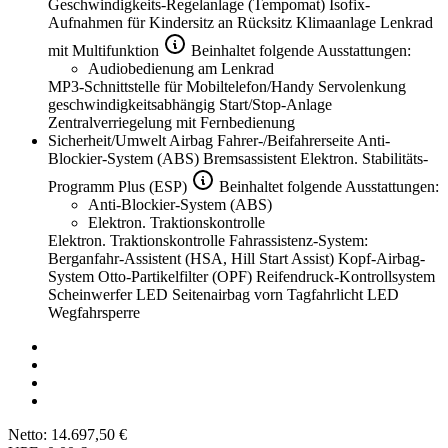
Geschwindigkeits-Regelanlage (Tempomat)
Isofix-
Aufnahmen für Kindersitz an Rücksitz
Klimaanlage
Lenkrad
mit Multifunktion
Beinhaltet folgende Ausstattungen:
Audiobedienung am Lenkrad
MP3-Schnittstelle für Mobiltelefon/Handy
Servolenkung
geschwindigkeitsabhängig
Start/Stop-Anlage
Zentralverriegelung mit Fernbedienung
Sicherheit/Umwelt
Airbag Fahrer-/Beifahrerseite
Anti-
Blockier-System (ABS)
Bremsassistent
Elektron. Stabilitäts-
Programm Plus (ESP)
Beinhaltet folgende Ausstattungen:
Anti-Blockier-System (ABS)
Elektron. Traktionskontrolle
Elektron. Traktionskontrolle
Fahrassistenz-System:
Berganfahr-Assistent (HSA, Hill Start Assist)
Kopf-Airbag-
System
Otto-Partikelfilter (OPF)
Reifendruck-Kontrollsystem
Scheinwerfer LED
Seitenairbag vorn
Tagfahrlicht LED
Wegfahrsperre
Netto:
14.697,50 €