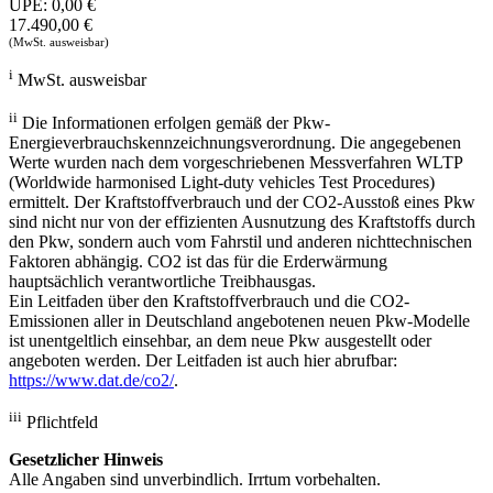
UPE:
0,00 €
17.490,00 €
(MwSt. ausweisbar)
i
MwSt. ausweisbar
ii
Die Informationen erfolgen gemäß der Pkw-
Energieverbrauchskennzeichnungsverordnung. Die angegebenen
Werte wurden nach dem vorgeschriebenen Messverfahren WLTP
(Worldwide harmonised Light-duty vehicles Test Procedures)
ermittelt. Der Kraftstoffverbrauch und der CO2-Ausstoß eines Pkw
sind nicht nur von der effizienten Ausnutzung des Kraftstoffs durch
den Pkw, sondern auch vom Fahrstil und anderen nichttechnischen
Faktoren abhängig. CO2 ist das für die Erderwärmung
hauptsächlich verantwortliche Treibhausgas.
Ein Leitfaden über den Kraftstoffverbrauch und die CO2-
Emissionen aller in Deutschland angebotenen neuen Pkw-Modelle
ist unentgeltlich einsehbar, an dem neue Pkw ausgestellt oder
angeboten werden. Der Leitfaden ist auch hier abrufbar:
https://www.dat.de/co2/
.
iii
Pflichtfeld
Gesetzlicher Hinweis
Alle Angaben sind unverbindlich. Irrtum vorbehalten.