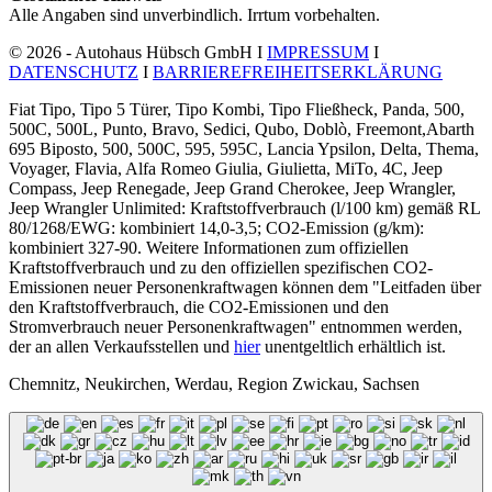
Alle Angaben sind unverbindlich. Irrtum vorbehalten.
© 2026 - Autohaus Hübsch GmbH I
IMPRESSUM
I
DATENSCHUTZ
I
BARRIEREFREIHEITSERKLÄRUNG
Fiat Tipo, Tipo 5 Türer, Tipo Kombi, Tipo Fließheck, Panda, 500,
500C, 500L, Punto, Bravo, Sedici, Qubo, Doblò, Freemont,Abarth
695 Biposto, 500, 500C, 595, 595C, Lancia Ypsilon, Delta, Thema,
Voyager, Flavia, Alfa Romeo Giulia, Giulietta, MiTo, 4C, Jeep
Compass, Jeep Renegade, Jeep Grand Cherokee, Jeep Wrangler,
Jeep Wrangler Unlimited: Kraftstoffverbrauch (l/100 km) gemäß RL
80/1268/EWG: kombiniert 14,0-3,5; CO2-Emission (g/km):
kombiniert 327-90. Weitere Informationen zum offiziellen
Kraftstoffverbrauch und zu den offiziellen spezifischen CO2-
Emissionen neuer Personenkraftwagen können dem "Leitfaden über
den Kraftstoffverbrauch, die CO2-Emissionen und den
Stromverbrauch neuer Personenkraftwagen" entnommen werden,
der an allen Verkaufsstellen und
hier
unentgeltlich erhältlich ist.
Chemnitz, Neukirchen, Werdau, Region Zwickau, Sachsen