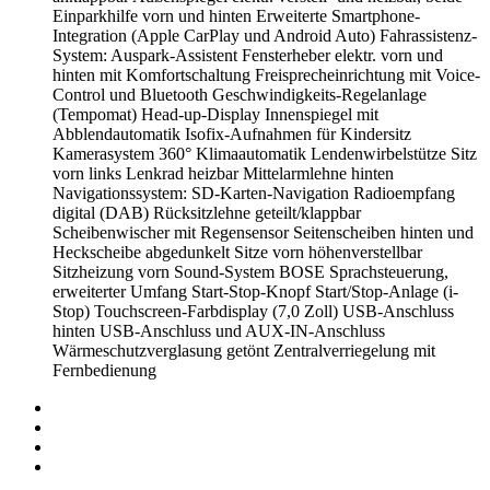
Einparkhilfe vorn und hinten
Erweiterte Smartphone-
Integration (Apple CarPlay und Android Auto)
Fahrassistenz-
System: Auspark-Assistent
Fensterheber elektr. vorn und
hinten mit Komfortschaltung
Freisprecheinrichtung mit Voice-
Control und Bluetooth
Geschwindigkeits-Regelanlage
(Tempomat)
Head-up-Display
Innenspiegel mit
Abblendautomatik
Isofix-Aufnahmen für Kindersitz
Kamerasystem 360°
Klimaautomatik
Lendenwirbelstütze Sitz
vorn links
Lenkrad heizbar
Mittelarmlehne hinten
Navigationssystem: SD-Karten-Navigation
Radioempfang
digital (DAB)
Rücksitzlehne geteilt/klappbar
Scheibenwischer mit Regensensor
Seitenscheiben hinten und
Heckscheibe abgedunkelt
Sitze vorn höhenverstellbar
Sitzheizung vorn
Sound-System BOSE
Sprachsteuerung,
erweiterter Umfang
Start-Stop-Knopf
Start/Stop-Anlage (i-
Stop)
Touchscreen-Farbdisplay (7,0 Zoll)
USB-Anschluss
hinten
USB-Anschluss und AUX-IN-Anschluss
Wärmeschutzverglasung getönt
Zentralverriegelung mit
Fernbedienung