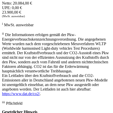
Netto:
20.084,00 €
UPE:
0,00 €
23.900,00 €
(MwSt. ausweisbar)
i
MwSt. ausweisbar
ii
Die Informationen erfolgen gemäß der Pkw-
Energieverbrauchskennzeichnungsverordnung. Die angegebenen
Werte wurden nach dem vorgeschriebenen Messverfahren WLTP
(Worldwide harmonised Light-duty vehicles Test Procedures)
ermittelt. Der Kraftstoffverbrauch und der CO2-Ausstoß eines Pkw
sind nicht nur von der effizienten Ausnutzung des Kraftstoffs durch
den Pkw, sondern auch vom Fahrstil und anderen nichttechnischen
Faktoren abhängig. CO2 ist das für die Erderwärmung
hauptsächlich verantwortliche Treibhausgas.
Ein Leitfaden über den Kraftstoffverbrauch und die CO2-
Emissionen aller in Deutschland angebotenen neuen Pkw-Modelle
ist unentgeltlich einsehbar, an dem neue Pkw ausgestellt oder
angeboten werden. Der Leitfaden ist auch hier abrufbar:
https://www.dat.de/co2/
.
iii
Pflichtfeld
Gesetzlicher Hinweis