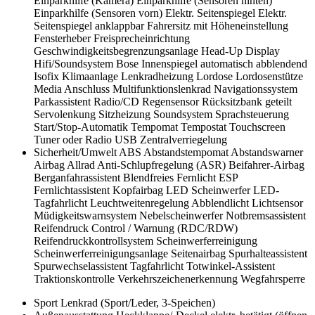
Einparkhilfe (Kamera)
Einparkhilfe (Sensoren hinten)
Einparkhilfe (Sensoren vorn)
Elektr. Seitenspiegel
Elektr.
Seitenspiegel anklappbar
Fahrersitz mit Höheneinstellung
Fensterheber
Freisprecheinrichtung
Geschwindigkeitsbegrenzungsanlage
Head-Up Display
Hifi/Soundsystem Bose
Innenspiegel automatisch abblendend
Isofix
Klimaanlage
Lenkradheizung
Lordose
Lordosenstütze
Media Anschluss
Multifunktionslenkrad
Navigationssystem
Parkassistent
Radio/CD
Regensensor
Rücksitzbank geteilt
Servolenkung
Sitzheizung
Soundsystem
Sprachsteuerung
Start/Stop-Automatik
Tempomat
Tempostat
Touchscreen
Tuner oder Radio
USB
Zentralverriegelung
Sicherheit/Umwelt
ABS
Abstandstempomat
Abstandswarner
Airbag
Allrad
Anti-Schlupfregelung (ASR)
Beifahrer-Airbag
Berganfahrassistent
Blendfreies Fernlicht
ESP
Fernlichtassistent
Kopfairbag
LED Scheinwerfer
LED-
Tagfahrlicht
Leuchtweitenregelung Abblendlicht
Lichtsensor
Müdigkeitswarnsystem
Nebelscheinwerfer
Notbremsassistent
Reifendruck Control / Warnung (RDC/RDW)
Reifendruckkontrollsystem
Scheinwerferreinigung
Scheinwerferreinigungsanlage
Seitenairbag
Spurhalteassistent
Spurwechselassistent
Tagfahrlicht
Totwinkel-Assistent
Traktionskontrolle
Verkehrszeichenerkennung
Wegfahrsperre
Sport
Lenkrad (Sport/Leder, 3-Speichen)