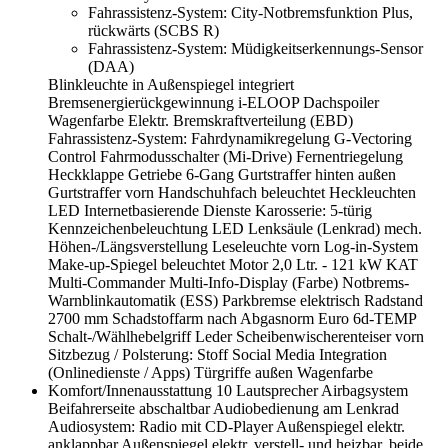
Fahrassistenz-System: City-Notbremsfunktion Plus,
rückwärts (SCBS R)
Fahrassistenz-System: Müdigkeitserkennungs-Sensor
(DAA)
Blinkleuchte in Außenspiegel integriert
Bremsenergierückgewinnung i-ELOOP
Dachspoiler
Wagenfarbe
Elektr. Bremskraftverteilung (EBD)
Fahrassistenz-System: Fahrdynamikregelung G-Vectoring
Control
Fahrmodusschalter (Mi-Drive)
Fernentriegelung
Heckklappe
Getriebe 6-Gang
Gurtstraffer hinten außen
Gurtstraffer vorn
Handschuhfach beleuchtet
Heckleuchten
LED
Internetbasierende Dienste
Karosserie: 5-türig
Kennzeichenbeleuchtung LED
Lenksäule (Lenkrad) mech.
Höhen-/Längsverstellung
Leseleuchte vorn
Log-in-System
Make-up-Spiegel beleuchtet
Motor 2,0 Ltr. - 121 kW KAT
Multi-Commander
Multi-Info-Display (Farbe)
Notbrems-
Warnblinkautomatik (ESS)
Parkbremse elektrisch
Radstand
2700 mm
Schadstoffarm nach Abgasnorm Euro 6d-TEMP
Schalt-/Wählhebelgriff Leder
Scheibenwischerenteiser vorn
Sitzbezug / Polsterung: Stoff
Social Media Integration
(Onlinedienste / Apps)
Türgriffe außen Wagenfarbe
Komfort/Innenausstattung
10 Lautsprecher
Airbagsystem
Beifahrerseite abschaltbar
Audiobedienung am Lenkrad
Audiosystem: Radio mit CD-Player
Außenspiegel elektr.
anklappbar
Außenspiegel elektr. verstell- und heizbar, beide