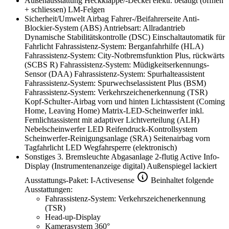
Außenausstattung
Heckklappe/-Deckel elektr. betätigt (öffnen
+ schliessen)
LM-Felgen
Sicherheit/Umwelt
Airbag Fahrer-/Beifahrerseite
Anti-
Blockier-System (ABS)
Antriebsart: Allradantrieb
Dynamische Stabilitätskontrolle (DSC)
Einschaltautomatik für
Fahrlicht
Fahrassistenz-System: Berganfahrhilfe (HLA)
Fahrassistenz-System: City-Notbremsfunktion Plus, rückwärts
(SCBS R)
Fahrassistenz-System: Müdigkeitserkennungs-
Sensor (DAA)
Fahrassistenz-System: Spurhalteassistent
Fahrassistenz-System: Spurwechselassistent Plus (BSM)
Fahrassistenz-System: Verkehrszeichenerkennung (TSR)
Kopf-Schulter-Airbag vorn und hinten
Lichtassistent (Coming
Home, Leaving Home)
Matrix-LED-Scheinwerfer inkl.
Fernlichtassistent mit adaptiver Lichtverteilung (ALH)
Nebelscheinwerfer LED
Reifendruck-Kontrollsystem
Scheinwerfer-Reinigungsanlage (SRA)
Seitenairbag vorn
Tagfahrlicht LED
Wegfahrsperre (elektronisch)
Sonstiges
3. Bremsleuchte
Abgasanlage 2-flutig
Active Info-
Display (Instrumentenanzeige digital)
Außenspiegel lackiert
Ausstattungs-Paket: I-Activesense
Beinhaltet folgende
Ausstattungen:
Fahrassistenz-System: Verkehrszeichenerkennung
(TSR)
Head-up-Display
Kamerasystem 360°