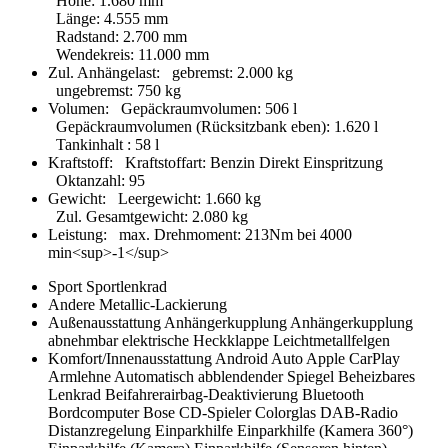
Höhe
:
1.680 mm
Länge
:
4.555 mm
Radstand
:
2.700 mm
Wendekreis
:
11.000 mm
Zul. Anhängelast:
gebremst
:
2.000 kg
ungebremst
:
750 kg
Volumen:
Gepäckraumvolumen
:
506 l
Gepäckraumvolumen (Rücksitzbank eben)
:
1.620 l
Tankinhalt
:
58 l
Kraftstoff:
Kraftstoffart
:
Benzin Direkt Einspritzung
Oktanzahl
:
95
Gewicht:
Leergewicht
:
1.660 kg
Zul. Gesamtgewicht
:
2.080 kg
Leistung:
max. Drehmoment
:
213Nm bei 4000
min<sup>-1</sup>
Sport
Sportlenkrad
Andere
Metallic-Lackierung
Außenausstattung
Anhängerkupplung
Anhängerkupplung
abnehmbar
elektrische Heckklappe
Leichtmetallfelgen
Komfort/Innenausstattung
Android Auto
Apple CarPlay
Armlehne
Automatisch abblendender Spiegel
Beheizbares
Lenkrad
Beifahrerairbag-Deaktivierung
Bluetooth
Bordcomputer
Bose
CD-Spieler
Colorglas
DAB-Radio
Distanzregelung
Einparkhilfe
Einparkhilfe (Kamera 360°)