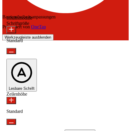
Barrierefreiheitsanpassungen
Inhaltsmodule
Schriftgröße
Präsentiert von
OneTap
Werkzeugleiste ausblenden
Standard
Lesbare Schrift
Zeilenhöhe
Standard