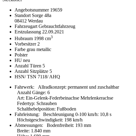
Angebotsnummer
19659
Standort
Sorge 48a
08412 Werdau
Fahrzeugart
Gebrauchtfahrzeug
Erstzulassung
22.09.2021
3
Hubraum
1998 cm
Vorbesitzer
2
Farbe
grau metallic
Polster
HU
neu
Anzahl Türen
5
Anzahl Sitzplätze
5
HSN/ TSN
7118/ AHQ
Fahrwerk:
Allradkonzept
:
permanent und zuschaltbar
Anzahl Gänge
:
6
Art
:
Ein-Gelenk-Federbeinachse Mehrlenkerachse
Federtyp
:
Schrauben
Schalthebelposition
:
Fußboden
Fahrleistung:
Beschleunigung 0-100 km/h
:
10,8 s
Höchstgeschwindigkeit
:
198 km/h
Abmessungen:
Bodenfreiheit
:
193 mm
Breite
:
1.840 mm