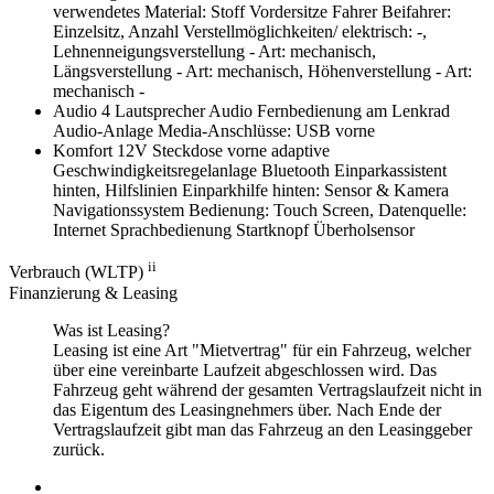
verwendetes Material: Stoff
Vordersitze Fahrer Beifahrer:
Einzelsitz, Anzahl Verstellmöglichkeiten/ elektrisch: -,
Lehnenneigungsverstellung - Art: mechanisch,
Längsverstellung - Art: mechanisch, Höhenverstellung - Art:
mechanisch -
Audio
4 Lautsprecher
Audio Fernbedienung am Lenkrad
Audio-Anlage
Media-Anschlüsse: USB vorne
Komfort
12V Steckdose vorne
adaptive
Geschwindigkeitsregelanlage
Bluetooth
Einparkassistent
hinten, Hilfslinien
Einparkhilfe hinten: Sensor & Kamera
Navigationssystem Bedienung: Touch Screen, Datenquelle:
Internet
Sprachbedienung
Startknopf
Überholsensor
ii
Verbrauch (WLTP)
Finanzierung & Leasing
Was ist Leasing?
Leasing ist eine Art "Mietvertrag" für ein Fahrzeug, welcher
über eine vereinbarte Laufzeit abgeschlossen wird. Das
Fahrzeug geht während der gesamten Vertragslaufzeit nicht in
das Eigentum des Leasingnehmers über. Nach Ende der
Vertragslaufzeit gibt man das Fahrzeug an den Leasinggeber
zurück.