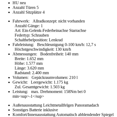
HU
neu
Anzahl Türen
5
Anzahl Sitzplätze
4
Fahrwerk:
Allradkonzept
:
nicht vorhanden
Anzahl Gänge
:
1
Art
:
Ein-Gelenk-Federbeinachse Starrachse
Federtyp
:
Schrauben
Schalthebelposition
:
Lenkrad
Fahrleistung:
Beschleunigung 0-100 km/h
:
12,7 s
Höchstgeschwindigkeit
:
130 km/h
Abmessungen:
Bodenfreiheit
:
140 mm
Breite
:
1.652 mm
Höhe
:
1.577 mm
Länge
:
3.620 mm
Radstand
:
2.400 mm
Volumen:
Gepäckraumvolumen
:
210 l
Gewicht:
Leergewicht
:
1.175 kg
Zul. Gesamtgewicht
:
1.503 kg
Leistung:
max. Drehmoment
:
158Nm bei 0
min<sup>-1</sup>
Außenausstattung
Leichtmetallfelgen
Panoramadach
Sonstiges
Batterie inklusive
Komfort/Innenausstattung
Automatisch abblendender Spiegel