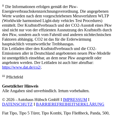
ii
Die Informationen erfolgen gemäß der Pkw-
Energieverbrauchskennzeichnungsverordnung. Die angegebenen
Werte wurden nach dem vorgeschriebenen Messverfahren WLTP
(Worldwide harmonised Light-duty vehicles Test Procedures)
ermittelt. Der Kraftstoffverbrauch und der CO2-Ausstoß eines Pkw
sind nicht nur von der effizienten Ausnutzung des Kraftstoffs durch
den Pkw, sondern auch vom Fahrstil und anderen nichttechnischen
Faktoren abhängig. CO2 ist das für die Erderwärmung
hauptsächlich verantwortliche Treibhausgas.
Ein Leitfaden über den Kraftstoffverbrauch und die CO2-
Emissionen aller in Deutschland angebotenen neuen Pkw-Modelle
ist unentgeltlich einsehbar, an dem neue Pkw ausgestellt oder
angeboten werden. Der Leitfaden ist auch hier abrufbar:
https://www.dat.de/co2/
.
iii
Pflichtfeld
Gesetzlicher Hinweis
Alle Angaben sind unverbindlich. Irrtum vorbehalten.
© 2026 - Autohaus Hübsch GmbH I
IMPRESSUM
I
DATENSCHUTZ
I
BARRIEREFREIHEITSERKLÄRUNG
Fiat Tipo, Tipo 5 Türer, Tipo Kombi, Tipo Fließheck, Panda, 500,