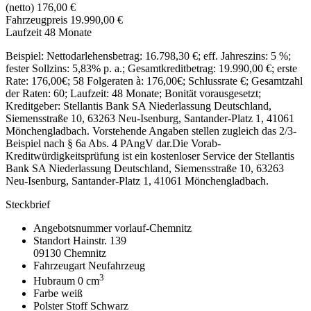
(netto)
176,00 €
Fahrzeugpreis
19.990,00 €
Laufzeit
48 Monate
Beispiel: Nettodarlehensbetrag: 16.798,30 €; eff. Jahreszins: 5 %;
fester Sollzins: 5,83% p. a.; Gesamtkreditbetrag: 19.990,00 €; erste
Rate:
176,00€
; 58 Folgeraten à:
176,00€
; Schlussrate €; Gesamtzahl
der Raten: 60; Laufzeit: 48 Monate; Bonität vorausgesetzt;
Kreditgeber: Stellantis Bank SA Niederlassung Deutschland,
Siemensstraße 10, 63263 Neu-Isenburg, Santander-Platz 1, 41061
Mönchengladbach. Vorstehende Angaben stellen zugleich das 2/3-
Beispiel nach § 6a Abs. 4 PAngV dar.Die Vorab-
Kreditwürdigkeitsprüfung ist ein kostenloser Service der Stellantis
Bank SA Niederlassung Deutschland, Siemensstraße 10, 63263
Neu-Isenburg, Santander-Platz 1, 41061 Mönchengladbach.
Steckbrief
Angebotsnummer
vorlauf-Chemnitz
Standort
Hainstr. 139
09130 Chemnitz
Fahrzeugart
Neufahrzeug
3
Hubraum
0 cm
Farbe
weiß
Polster
Stoff Schwarz