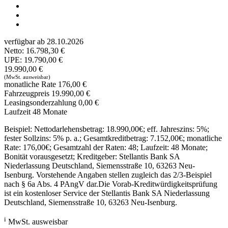
verfügbar ab 28.10.2026
Netto:
16.798,30 €
UPE:
19.790,00 €
19.990,00 €
(MwSt. ausweisbar)
monatliche Rate
176,00 €
Fahrzeugpreis
19.990,00 €
Leasingsonderzahlung
0,00 €
Laufzeit
48
Monate
Beispiel: Nettodarlehensbetrag:
18.990,00
€; eff. Jahreszins: 5%;
fester Sollzins: 5% p. a.; Gesamtkreditbetrag:
7.152,00
€; monatliche
Rate:
176,00€
; Gesamtzahl der Raten:
48
; Laufzeit:
48
Monate;
Bonität vorausgesetzt; Kreditgeber: Stellantis Bank SA
Niederlassung Deutschland, Siemensstraße 10, 63263 Neu-
Isenburg. Vorstehende Angaben stellen zugleich das 2/3-Beispiel
nach § 6a Abs. 4 PAngV dar.Die Vorab-Kreditwürdigkeitsprüfung
ist ein kostenloser Service der Stellantis Bank SA Niederlassung
Deutschland, Siemensstraße 10, 63263 Neu-Isenburg.
i
MwSt. ausweisbar