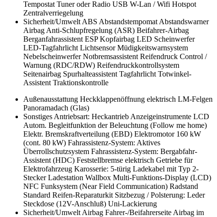
Tempostat
Tuner oder Radio
USB
W-Lan / Wifi Hotspot
Zentralverriegelung
Sicherheit/Umwelt
ABS
Abstandstempomat
Abstandswarner
Airbag
Anti-Schlupfregelung (ASR)
Beifahrer-Airbag
Berganfahrassistent
ESP
Kopfairbag
LED Scheinwerfer
LED-Tagfahrlicht
Lichtsensor
Müdigkeitswarnsystem
Nebelscheinwerfer
Notbremsassistent
Reifendruck Control /
Warnung (RDC/RDW)
Reifendruckkontrollsystem
Seitenairbag
Spurhalteassistent
Tagfahrlicht
Totwinkel-
Assistent
Traktionskontrolle
Außenausstattung
Heckklappenöffnung elektrisch
LM-Felgen
Panoramadach (Glas)
Sonstiges
Antriebsart: Heckantrieb
Anzeigeinstrumente LCD
Autom. Begleitfunktion der Beleuchtung (Follow me home)
Elektr. Bremskraftverteilung (EBD)
Elektromotor 160 kW
(cont. 80 kW)
Fahrassistenz-System: Aktives
Überrollschutzsystem
Fahrassistenz-System: Bergabfahr-
Assistent (HDC)
Feststellbremse elektrisch
Getriebe für
Elektrofahrzeug
Karosserie: 5-türig
Ladekabel mit Typ 2-
Stecker
Ladestation Wallbox
Multi-Funktions-Display (LCD)
NFC Funksystem (Near Field Communication)
Radstand
Standard
Reifen-Reparaturkit
Sitzbezug / Polsterung: Leder
Steckdose (12V-Anschluß)
Uni-Lackierung
Sicherheit/Umwelt
Airbag Fahrer-/Beifahrerseite
Airbag im