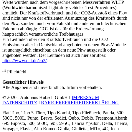
Werte wurden nach dem vorgeschriebenen Messverfahren WLTP
(Worldwide harmonised Light-duty vehicles Test Procedures)
ermittelt. Der Kraftstoffverbrauch und der CO2-Ausstoß eines Pkw
sind nicht nur von der effizienten Ausnutzung des Kraftstoffs durch
den Pkw, sondern auch vom Fahrstil und anderen nichttechnischen
Faktoren abhängig. CO2 ist das für die Erderwärmung
hauptsächlich verantwortliche Treibhausgas.
Ein Leitfaden über den Kraftstoffverbrauch und die CO2-
Emissionen aller in Deutschland angebotenen neuen Pkw-Modelle
ist unentgeltlich einsehbar, an dem neue Pkw ausgestellt oder
angeboten werden. Der Leitfaden ist auch hier abrufbar:
https://www.dat.de/co2/
.
iii
Pflichtfeld
Gesetzlicher Hinweis
Alle Angaben sind unverbindlich. Irrtum vorbehalten.
© 2026 - Autohaus Hübsch GmbH I
IMPRESSUM
I
DATENSCHUTZ
I
BARRIEREFREIHEITSERKLÄRUNG
Fiat Tipo, Tipo 5 Türer, Tipo Kombi, Tipo Fließheck, Panda, 500,
500C, 500L, Punto, Bravo, Sedici, Qubo, Doblò, Freemont,Abarth
695 Biposto, 500, 500C, 595, 595C, Lancia Ypsilon, Delta, Thema,
Voyager, Flavia, Alfa Romeo Giulia, Giulietta, MiTo, 4C, Jeep