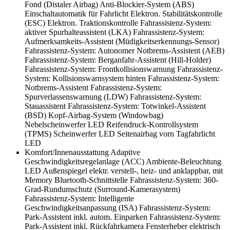
Fond (Distaler Airbag)
Anti-Blockier-System (ABS)
Einschaltautomatik für Fahrlicht
Elektron. Stabilitätskontrolle
(ESC)
Elektron. Traktionskontrolle
Fahrassistenz-System:
aktiver Spurhalteassistent (LKA)
Fahrassistenz-System:
Aufmerksamkeits-Assistent (Müdigkeitserkennungs-Sensor)
Fahrassistenz-System: Autonomer Notbrems-Assistent (AEB)
Fahrassistenz-System: Berganfahr-Assistent (Hill-Holder)
Fahrassistenz-System: Frontkollisionswarnung
Fahrassistenz-
System: Kollisionswarnsystem hinten
Fahrassistenz-System:
Notbrems-Assistent
Fahrassistenz-System:
Spurverlassenswarnung (LDW)
Fahrassistenz-System:
Stauassistent
Fahrassistenz-System: Totwinkel-Assistent
(BSD)
Kopf-Airbag-System (Windowbag)
Nebelscheinwerfer LED
Reifendruck-Kontrollsystem
(TPMS)
Scheinwerfer LED
Seitenairbag vorn
Tagfahrlicht
LED
Komfort/Innenausstattung
Adaptive
Geschwindigkeitsregelanlage (ACC)
Ambiente-Beleuchtung
LED
Außenspiegel elektr. verstell-, heiz- und anklappbar, mit
Memory
Bluetooth-Schnittstelle
Fahrassistenz-System: 360-
Grad-Rundumschutz (Surround-Kamerasystem)
Fahrassistenz-System: Intelligente
Geschwindigkeitsanpassung (ISA)
Fahrassistenz-System:
Park-Assistent inkl. autom. Einparken
Fahrassistenz-System:
Park-Assistent inkl. Rückfahrkamera
Fensterheber elektrisch