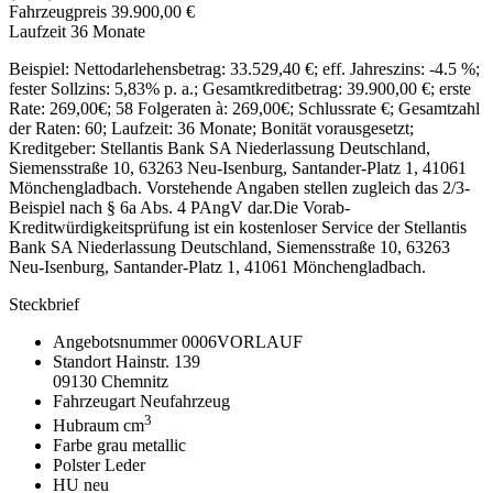
Fahrzeugpreis
39.900,00 €
Laufzeit
36 Monate
Beispiel: Nettodarlehensbetrag: 33.529,40 €; eff. Jahreszins: -4.5 %;
fester Sollzins: 5,83% p. a.; Gesamtkreditbetrag: 39.900,00 €; erste
Rate:
269,00€
; 58 Folgeraten à:
269,00€
; Schlussrate €; Gesamtzahl
der Raten: 60; Laufzeit: 36 Monate; Bonität vorausgesetzt;
Kreditgeber: Stellantis Bank SA Niederlassung Deutschland,
Siemensstraße 10, 63263 Neu-Isenburg, Santander-Platz 1, 41061
Mönchengladbach. Vorstehende Angaben stellen zugleich das 2/3-
Beispiel nach § 6a Abs. 4 PAngV dar.Die Vorab-
Kreditwürdigkeitsprüfung ist ein kostenloser Service der Stellantis
Bank SA Niederlassung Deutschland, Siemensstraße 10, 63263
Neu-Isenburg, Santander-Platz 1, 41061 Mönchengladbach.
Steckbrief
Angebotsnummer
0006VORLAUF
Standort
Hainstr. 139
09130 Chemnitz
Fahrzeugart
Neufahrzeug
3
Hubraum
cm
Farbe
grau metallic
Polster
Leder
HU
neu