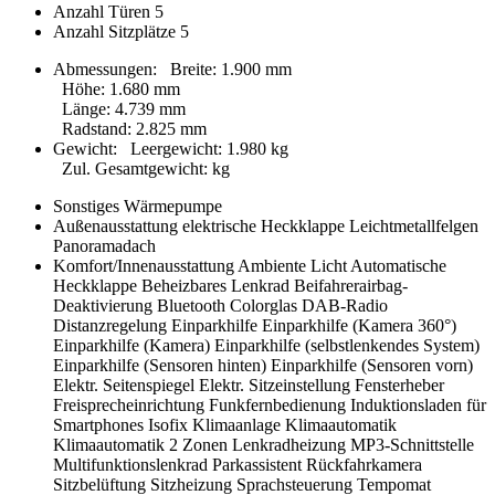
Anzahl Türen
5
Anzahl Sitzplätze
5
Abmessungen:
Breite
:
1.900 mm
Höhe
:
1.680 mm
Länge
:
4.739 mm
Radstand
:
2.825 mm
Gewicht:
Leergewicht
:
1.980 kg
Zul. Gesamtgewicht
:
kg
Sonstiges
Wärmepumpe
Außenausstattung
elektrische Heckklappe
Leichtmetallfelgen
Panoramadach
Komfort/Innenausstattung
Ambiente Licht
Automatische
Heckklappe
Beheizbares Lenkrad
Beifahrerairbag-
Deaktivierung
Bluetooth
Colorglas
DAB-Radio
Distanzregelung
Einparkhilfe
Einparkhilfe (Kamera 360°)
Einparkhilfe (Kamera)
Einparkhilfe (selbstlenkendes System)
Einparkhilfe (Sensoren hinten)
Einparkhilfe (Sensoren vorn)
Elektr. Seitenspiegel
Elektr. Sitzeinstellung
Fensterheber
Freisprecheinrichtung
Funkfernbedienung
Induktionsladen für
Smartphones
Isofix
Klimaanlage
Klimaautomatik
Klimaautomatik 2 Zonen
Lenkradheizung
MP3-Schnittstelle
Multifunktionslenkrad
Parkassistent
Rückfahrkamera
Sitzbelüftung
Sitzheizung
Sprachsteuerung
Tempomat