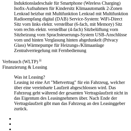
Induktionsladeschale für Smartphone (Wireless Charging)
Isofix-Aufnahmen für Kindersitz
Klimaautomatik 2-Zonen
Lenkrad heizbar mit Multifunktion
Lenkrad mit Multifunktion
Radioempfang digital (DAB)
Service-System: WiFi-Direct
Sitz vorn links elektr. verstellbar (6-fach, mit Memory)
Sitz
vorn rechts elektr. verstellbar (4-fach)
Sitzbelüftung vorn
Sitzheizung vorn
Sprachsteuerungs-System
USB-Anschlüsse
vorn und hinten
Verglasung hinten abgedunkelt (Privacy
Glass)
Wärmepumpe für Heizungs-/Klimaanlage
Zentralverriegelung mit Fernbedienung
ii
Verbrauch (WLTP)
Finanzierung & Leasing
Was ist Leasing?
Leasing ist eine Art "Mietvertrag" für ein Fahrzeug, welcher
über eine vereinbarte Laufzeit abgeschlossen wird. Das
Fahrzeug geht während der gesamten Vertragslaufzeit nicht in
das Eigentum des Leasingnehmers über. Nach Ende der
Vertragslaufzeit gibt man das Fahrzeug an den Leasinggeber
zurück.