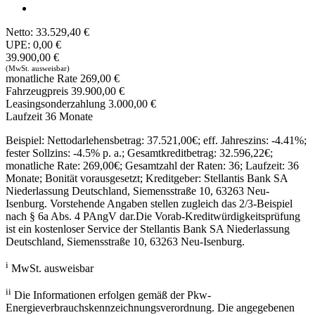
Netto:
33.529,40 €
UPE:
0,00 €
39.900,00 €
(MwSt. ausweisbar)
monatliche Rate
269,00 €
Fahrzeugpreis
39.900,00 €
Leasingsonderzahlung
3.000,00 €
Laufzeit
36
Monate
Beispiel: Nettodarlehensbetrag:
37.521,00
€; eff. Jahreszins: -4.41%;
fester Sollzins: -4.5% p. a.; Gesamtkreditbetrag:
32.596,22
€;
monatliche Rate:
269,00€
; Gesamtzahl der Raten:
36
; Laufzeit:
36
Monate; Bonität vorausgesetzt; Kreditgeber: Stellantis Bank SA
Niederlassung Deutschland, Siemensstraße 10, 63263 Neu-
Isenburg. Vorstehende Angaben stellen zugleich das 2/3-Beispiel
nach § 6a Abs. 4 PAngV dar.Die Vorab-Kreditwürdigkeitsprüfung
ist ein kostenloser Service der Stellantis Bank SA Niederlassung
Deutschland, Siemensstraße 10, 63263 Neu-Isenburg.
i
MwSt. ausweisbar
ii
Die Informationen erfolgen gemäß der Pkw-
Energieverbrauchskennzeichnungsverordnung. Die angegebenen