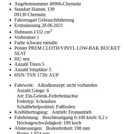
Angebotsnummer
40906-Chemnitz
Standort
Hainstr. 139
09130 Chemnitz
Fahrzeugart
Gebrauchtfahrzeug
Erstzulassung
28.06.2021
3
Hubraum
1332 cm
Vorbesitzer
1
Farbe
schwarz metallic
Polster
PREM CLOTH/VINYL LOW-BAK BUCKET
SEAT
HU
neu
Anzahl Türen
5
Anzahl Sitzplätze
5
HSN/ TSN
1726/ AUP
Fahrwerk:
Allradkonzept
:
nicht vorhanden
Anzahl Gänge
:
6
Art
:
Ein-Gelenk-Federbeinachse
Federtyp
:
Schrauben
Schalthebelposition
:
Fußboden
Kraftübertragung:
Antrieb
:
Frontantrieb
Fahrleistung:
Beschleunigung 0-100 km/h
:
9,2 s
Höchstgeschwindigkeit
:
199 km/h
Abmessungen:
Bodenfreiheit
:
198 mm
Breite
:
1.874 mm