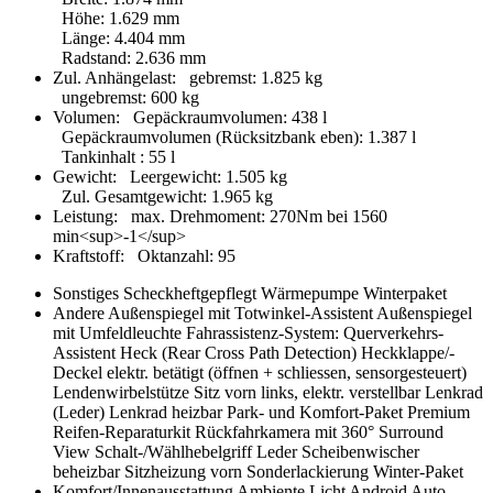
Höhe
:
1.629 mm
Länge
:
4.404 mm
Radstand
:
2.636 mm
Zul. Anhängelast:
gebremst
:
1.825 kg
ungebremst
:
600 kg
Volumen:
Gepäckraumvolumen
:
438 l
Gepäckraumvolumen (Rücksitzbank eben)
:
1.387 l
Tankinhalt
:
55 l
Gewicht:
Leergewicht
:
1.505 kg
Zul. Gesamtgewicht
:
1.965 kg
Leistung:
max. Drehmoment
:
270Nm bei 1560
min<sup>-1</sup>
Kraftstoff:
Oktanzahl
:
95
Sonstiges
Scheckheftgepflegt
Wärmepumpe
Winterpaket
Andere
Außenspiegel mit Totwinkel-Assistent
Außenspiegel
mit Umfeldleuchte
Fahrassistenz-System: Querverkehrs-
Assistent Heck (Rear Cross Path Detection)
Heckklappe/-
Deckel elektr. betätigt (öffnen + schliessen, sensorgesteuert)
Lendenwirbelstütze Sitz vorn links, elektr. verstellbar
Lenkrad
(Leder)
Lenkrad heizbar
Park- und Komfort-Paket Premium
Reifen-Reparaturkit
Rückfahrkamera mit 360° Surround
View
Schalt-/Wählhebelgriff Leder
Scheibenwischer
beheizbar
Sitzheizung vorn
Sonderlackierung
Winter-Paket
Komfort/Innenausstattung
Ambiente Licht
Android Auto