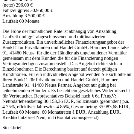
(netto)
296,00 €
Fahrzeugpreis
30.950,00 €
Anzahlung
3.500,00 €
Laufzeit
60 Monate
Die Höhe der monatlichen Rate ist abhängig von Anzahlung,
Laufzeit und ggf. abgeschlossenen und mitfinanzierten
Zusatzprodukten. Ein unverbindliches Finanzierungsangebot der
Bank11 für Privatkunden und Handel GmbH, Hammer Landstraße
91, 41460 Neuss, für die der Händler als ungebundener Vermittler
gemeinsam mit dem Kunden die für die Finanzierung nötigen
Vertragsunterlagen zusammenstellt. Das Angebot richtet sich an
Einzelabnehmer. Die Berechnung basiert auf derzeit gültigen
Konditionen. Für ein individuelles Angebot wenden Sie sich bitte an
Ihren Bank11 für Privatkunden und Handel GmbH, Hammer
Landstraße 91, 41460 Neuss Partner. Angebot nur gültig bei
teilnehmenden Händlern. Es besteht ein gesetzliches Widerrufsrecht
für Verbraucher. Repräsentatives Beispiel nach § 6a PAngV:
Nettodarlehensbetrag 30.153,36 EUR, Sollzinssatz (gebunden) p.a.
4.75%, effektiver Jahreszins 4.85%, Gesamtbetrag 35.983,68 EUR,
Laufzeit 60 Monate, 60 Monatsraten á EUR, Anzahlung EUR,
Kreditschutzbrief Nein, mit (Bonität vorausgesetzt)
Steckbrief