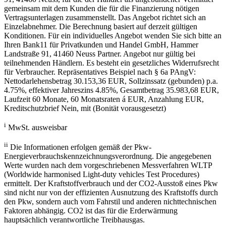
gemeinsam mit dem Kunden die für die Finanzierung nötigen
Vertragsunterlagen zusammenstellt. Das Angebot richtet sich an
Einzelabnehmer. Die Berechnung basiert auf derzeit gültigen
Konditionen. Für ein individuelles Angebot wenden Sie sich bitte an
Ihren Bank11 für Privatkunden und Handel GmbH, Hammer
Landstraße 91, 41460 Neuss Partner. Angebot nur gültig bei
teilnehmenden Händlern. Es besteht ein gesetzliches Widerrufsrecht
für Verbraucher. Repräsentatives Beispiel nach § 6a PAngV:
Nettodarlehensbetrag 30.153,36 EUR, Sollzinssatz (gebunden) p.a.
4.75%, effektiver Jahreszins 4.85%, Gesamtbetrag 35.983,68 EUR,
Laufzeit 60 Monate, 60 Monatsraten á EUR, Anzahlung EUR,
Kreditschutzbrief Nein, mit (Bonität vorausgesetzt)
i
MwSt. ausweisbar
ii
Die Informationen erfolgen gemäß der Pkw-
Energieverbrauchskennzeichnungsverordnung. Die angegebenen
Werte wurden nach dem vorgeschriebenen Messverfahren WLTP
(Worldwide harmonised Light-duty vehicles Test Procedures)
ermittelt. Der Kraftstoffverbrauch und der CO2-Ausstoß eines Pkw
sind nicht nur von der effizienten Ausnutzung des Kraftstoffs durch
den Pkw, sondern auch vom Fahrstil und anderen nichttechnischen
Faktoren abhängig. CO2 ist das für die Erderwärmung
hauptsächlich verantwortliche Treibhausgas.