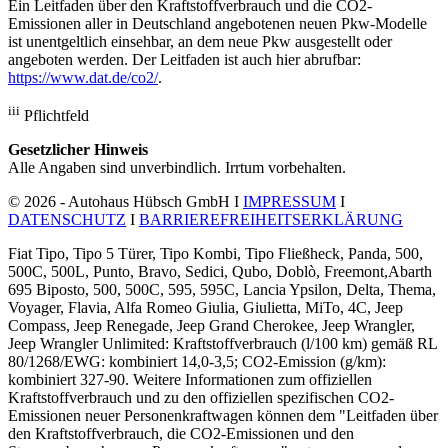
Ein Leitfaden über den Kraftstoffverbrauch und die CO2-
Emissionen aller in Deutschland angebotenen neuen Pkw-Modelle
ist unentgeltlich einsehbar, an dem neue Pkw ausgestellt oder
angeboten werden. Der Leitfaden ist auch hier abrufbar:
https://www.dat.de/co2/
.
iii
Pflichtfeld
Gesetzlicher Hinweis
Alle Angaben sind unverbindlich. Irrtum vorbehalten.
© 2026 - Autohaus Hübsch GmbH I
IMPRESSUM
I
DATENSCHUTZ
I
BARRIEREFREIHEITSERKLÄRUNG
Fiat Tipo, Tipo 5 Türer, Tipo Kombi, Tipo Fließheck, Panda, 500,
500C, 500L, Punto, Bravo, Sedici, Qubo, Doblò, Freemont,Abarth
695 Biposto, 500, 500C, 595, 595C, Lancia Ypsilon, Delta, Thema,
Voyager, Flavia, Alfa Romeo Giulia, Giulietta, MiTo, 4C, Jeep
Compass, Jeep Renegade, Jeep Grand Cherokee, Jeep Wrangler,
Jeep Wrangler Unlimited: Kraftstoffverbrauch (l/100 km) gemäß RL
80/1268/EWG: kombiniert 14,0-3,5; CO2-Emission (g/km):
kombiniert 327-90. Weitere Informationen zum offiziellen
Kraftstoffverbrauch und zu den offiziellen spezifischen CO2-
Emissionen neuer Personenkraftwagen können dem "Leitfaden über
den Kraftstoffverbrauch, die CO2-Emissionen und den