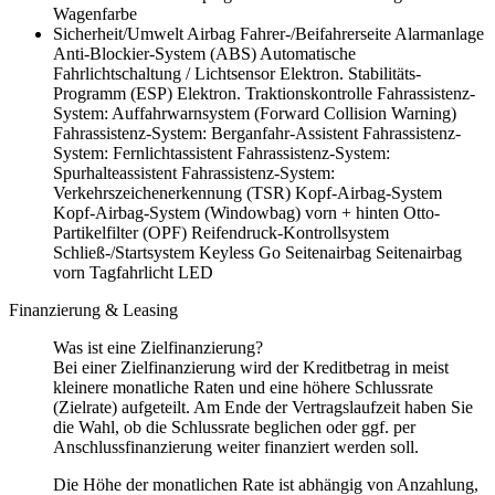
Wagenfarbe
Sicherheit/Umwelt
Airbag Fahrer-/Beifahrerseite
Alarmanlage
Anti-Blockier-System (ABS)
Automatische
Fahrlichtschaltung / Lichtsensor
Elektron. Stabilitäts-
Programm (ESP)
Elektron. Traktionskontrolle
Fahrassistenz-
System: Auffahrwarnsystem (Forward Collision Warning)
Fahrassistenz-System: Berganfahr-Assistent
Fahrassistenz-
System: Fernlichtassistent
Fahrassistenz-System:
Spurhalteassistent
Fahrassistenz-System:
Verkehrszeichenerkennung (TSR)
Kopf-Airbag-System
Kopf-Airbag-System (Windowbag) vorn + hinten
Otto-
Partikelfilter (OPF)
Reifendruck-Kontrollsystem
Schließ-/Startsystem Keyless Go
Seitenairbag
Seitenairbag
vorn
Tagfahrlicht LED
Finanzierung & Leasing
Was ist eine Zielfinanzierung?
Bei einer Zielfinanzierung wird der Kreditbetrag in meist
kleinere monatliche Raten und eine höhere Schlussrate
(Zielrate) aufgeteilt. Am Ende der Vertragslaufzeit haben Sie
die Wahl, ob die Schlussrate beglichen oder ggf. per
Anschlussfinanzierung weiter finanziert werden soll.
Die Höhe der monatlichen Rate ist abhängig von Anzahlung,