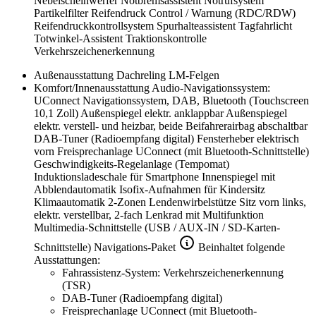
Nebelscheinwerfer
Notbremsassistent
Notrufsystem
Partikelfilter
Reifendruck Control / Warnung (RDC/RDW)
Reifendruckkontrollsystem
Spurhalteassistent
Tagfahrlicht
Totwinkel-Assistent
Traktionskontrolle
Verkehrszeichenerkennung
Außenausstattung
Dachreling
LM-Felgen
Komfort/Innenausstattung
Audio-Navigationssystem:
UConnect Navigationssystem, DAB, Bluetooth (Touchscreen
10,1 Zoll)
Außenspiegel elektr. anklappbar
Außenspiegel
elektr. verstell- und heizbar, beide
Beifahrerairbag abschaltbar
DAB-Tuner (Radioempfang digital)
Fensterheber elektrisch
vorn
Freisprechanlage UConnect (mit Bluetooth-Schnittstelle)
Geschwindigkeits-Regelanlage (Tempomat)
Induktionsladeschale für Smartphone
Innenspiegel mit
Abblendautomatik
Isofix-Aufnahmen für Kindersitz
Klimaautomatik 2-Zonen
Lendenwirbelstütze Sitz vorn links,
elektr. verstellbar, 2-fach
Lenkrad mit Multifunktion
Multimedia-Schnittstelle (USB / AUX-IN / SD-Karten-
Schnittstelle)
Navigations-Paket
Beinhaltet folgende
Ausstattungen:
Fahrassistenz-System: Verkehrszeichenerkennung
(TSR)
DAB-Tuner (Radioempfang digital)
Freisprechanlage UConnect (mit Bluetooth-