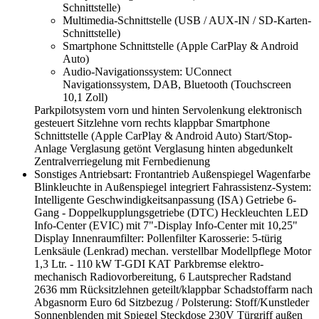
Schnittstelle)
Multimedia-Schnittstelle (USB / AUX-IN / SD-Karten-
Schnittstelle)
Smartphone Schnittstelle (Apple CarPlay & Android
Auto)
Audio-Navigationssystem: UConnect
Navigationssystem, DAB, Bluetooth (Touchscreen
10,1 Zoll)
Parkpilotsystem vorn und hinten
Servolenkung elektronisch
gesteuert
Sitzlehne vorn rechts klappbar
Smartphone
Schnittstelle (Apple CarPlay & Android Auto)
Start/Stop-
Anlage
Verglasung getönt
Verglasung hinten abgedunkelt
Zentralverriegelung mit Fernbedienung
Sonstiges
Antriebsart: Frontantrieb
Außenspiegel Wagenfarbe
Blinkleuchte in Außenspiegel integriert
Fahrassistenz-System:
Intelligente Geschwindigkeitsanpassung (ISA)
Getriebe 6-
Gang - Doppelkupplungsgetriebe (DTC)
Heckleuchten LED
Info-Center (EVIC) mit 7"-Display
Info-Center mit 10,25"
Display
Innenraumfilter: Pollenfilter
Karosserie: 5-türig
Lenksäule (Lenkrad) mechan. verstellbar
Modellpflege
Motor
1,3 Ltr. - 110 kW T-GDI KAT
Parkbremse elektro-
mechanisch
Radiovorbereitung, 6 Lautsprecher
Radstand
2636 mm
Rücksitzlehnen geteilt/klappbar
Schadstoffarm nach
Abgasnorm Euro 6d
Sitzbezug / Polsterung: Stoff/Kunstleder
Sonnenblenden mit Spiegel
Steckdose 230V
Türgriff außen