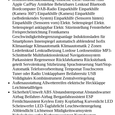
Apple CarPlay
Armlehne
Beheizbares Lenkrad
Bluetooth
Bordcomputer
DAB-Radio
Einparkhilfe
Einparkhilfe
(Kamera 360°)
Einparkhilfe (Kamera)
Einparkhilfe
(selbstlenkendes System)
Einparkhilfe (Sensoren hinten)
Einparkhilfe (Sensoren vorn)
Elektr. Seitenspiegel
Elektr.
Seitenspiegel anklappbar
Elektr. Sitzeinstellung
Fensterheber
Freisprecheinrichtung
Frontkamera
Geschwindigkeitsbegrenzungsanlage
Induktionsladen für
Smartphones
Innenspiegel automatisch abblendend
Isofix
Klimaanlage
Klimaautomatik
Klimaautomatik 2 Zonen
Lederlenkrad
Lenkradheizung
Lordose
Lordosenstütze
MP3-
Schnittstelle
Multifunktionslenkrad
Navigationssystem
Parkassistent
Regensensor
Rückfahrkamera
Rücksitzbank
geteilt
Servolenkung
Sitzheizung
Sprachsteuerung
Start/Stop-
Automatik
Telefonvorbereitung
Tempomat
Touchscreen
Tuner oder Radio
Umklappbarer Beifahrersitz
USB
Volldigitales Kombiinstrument
Zentralverriegelung
Außenausstattung
Allwetterreifen
elektrische Heckklappe
Leichtmetallfelgen
Sicherheit/Umwelt
ABS
Abstandstempomat
Abstandswarner
Airbag
Beifahrer-Airbag
Berganfahrassistent
ESP
Fernlichtassistent
Keyless Entry
Kopfairbag
Kurvenlicht
LED
Scheinwerfer
LED-Tagfahrlicht
Leuchtweitenregelung
Abblendlicht
Lichtsensor
Müdigkeitswarnsystem