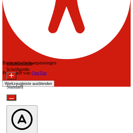
Barrierefreiheitsanpassungen
Inhaltsmodule
Schriftgröße
Präsentiert von
OneTap
Werkzeugleiste ausblenden
Standard