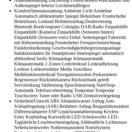
Außenausstattung
Dachreling
Frontscheiben-Waschdüsen und
Außenspiegel beheizt
Leichtmetallfelgen
Komfort/Innenausstattung
Ambiente Licht
Armlehne
Automatisch abblendender Spiegel
Beheizbare Frontscheibe
Beheizbares Lenkrad
Beifahrerairbag-Deaktivierung
Bluetooth
Bordcomputer
Colorglas
DAB-Radio
Einparkhilfe
Einparkhilfe (Kamera)
Einparkhilfe (Sensoren hinten)
Einparkhilfe (Sensoren vorn)
Elektr. Seitenspiegel
Fahrersitz
mit Höheneinstellung
Fensterheber
Freisprecheinrichtung
Funkfernbedienung
Geschwindigkeitsbegrenzungsanlage
Induktionsladen für Smartphones
Innenspiegel automatisch
abblendend
Isofix
Klimaanlage
Klimaautomatik
Klimaautomatik 2 Zonen
Lederlenkrad
Lenkradheizung
Lordose
Lordosenstütze
Media Anschluss
Multifunktionslenkrad
Navigationssystem
Parkassistent
Regensensor
Rückfahrkamera
Rücksitzbank geteilt
Servolenkung
Sitzheizung
Sprachsteuerung
Start/Stop-
Automatik
Telefonvorbereitung
Tempomat
Tempostat
Touchscreen
Tuner oder Radio
USB
Zentralverriegelung
Sicherheit/Umwelt
ABS
Abstandswarner
Airbag
Anti-
Schlupfregelung (ASR)
Beifahrer-Airbag
Berganfahrassistent
Differenzialsperre
ESP
Gepäckraumabtrennung
Keyless
Entry
Kopfairbag
Kurvenlicht
LED Scheinwerfer
LED-
Tagfahrlicht
Leuchtweitenregelung Abblendlicht
Lichtsensor
Nebelscheinwerfer
Notbremsassistent
Notrufsystem