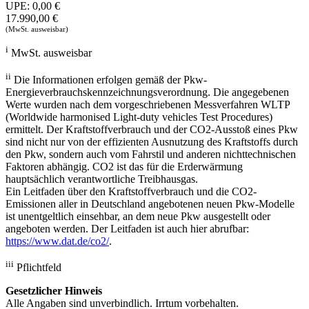
UPE:
0,00 €
17.990,00 €
(MwSt. ausweisbar)
i
MwSt. ausweisbar
ii
Die Informationen erfolgen gemäß der Pkw-
Energieverbrauchskennzeichnungsverordnung. Die angegebenen
Werte wurden nach dem vorgeschriebenen Messverfahren WLTP
(Worldwide harmonised Light-duty vehicles Test Procedures)
ermittelt. Der Kraftstoffverbrauch und der CO2-Ausstoß eines Pkw
sind nicht nur von der effizienten Ausnutzung des Kraftstoffs durch
den Pkw, sondern auch vom Fahrstil und anderen nichttechnischen
Faktoren abhängig. CO2 ist das für die Erderwärmung
hauptsächlich verantwortliche Treibhausgas.
Ein Leitfaden über den Kraftstoffverbrauch und die CO2-
Emissionen aller in Deutschland angebotenen neuen Pkw-Modelle
ist unentgeltlich einsehbar, an dem neue Pkw ausgestellt oder
angeboten werden. Der Leitfaden ist auch hier abrufbar:
https://www.dat.de/co2/
.
iii
Pflichtfeld
Gesetzlicher Hinweis
Alle Angaben sind unverbindlich. Irrtum vorbehalten.