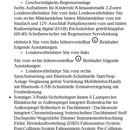
Geschwindigkeits-Begrenzeranlage
Isofix-Aufnahmen für Kindersitz
Klimaautomatik 2-Zonen
Lendenwirbelstütze Sitz vorn links
Lendenwirbelstütze Sitz
vorn rechts
Mittelarmlehne hinten
Mittelarmlehne vorn mit
Staufach und 12V-Anschluß
Parkpilotsystem vorn und hinten
Radioempfang digital (DAB)
Rücksitzlehne geteilt/klappbar
(60:40)
Scheibenwischer mit Regensensor
Servolenkung
elektrisch
Sitz vorn links höhenverstellbar
Beinhaltet
folgende Ausstattungen:
Lendenwirbelstütze Sitz vorn links
Sitz vorn rechts höhenverstellbar
Beinhaltet folgende
Ausstattungen:
Lendenwirbelstütze Sitz vorn rechts
Sprachsteuerung und Bluetooth-Schnittstelle
Start/Stop-
Anlage
Verglasung getönt
Vorrüstung Mobiltelefon/Handy
mit Bluetooth-/USB-Schnittstelle
Zentralverriegelung mit
Fernbedienung
Sonstiges
3-Punkt-Sicherheitsgurt hinten
6 Lautsprecher
Blinkleuchte in Außenspiegel integriert
Bodenleuchte im
Außenspiegel
Brillenfach in Dachhimmel / Dachkonsole
integriert
Chromeinfassung Seitenscheiben
Dachhimmel Stoff
Dachspoiler Wagenfarbe
Dimmer Instrumentenbeleuchtung
Elektr. Bremskraftverteilung (EBD)
Fahrassistenz-System:
Post-Collision-System
Fahrassistenz-System: Pre-Collision-