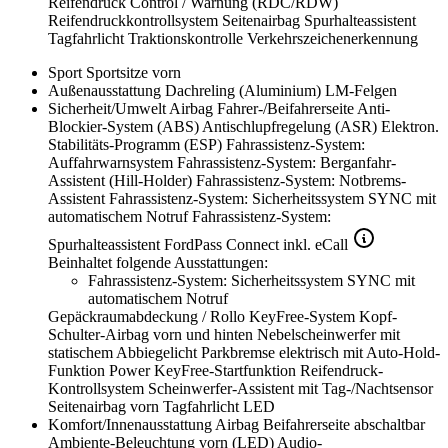
Reifendruck Control / Warnung (RDC/RDW)
Reifendruckkontrollsystem
Seitenairbag
Spurhalteassistent
Tagfahrlicht
Traktionskontrolle
Verkehrszeichenerkennung
Sport
Sportsitze vorn
Außenausstattung
Dachreling (Aluminium)
LM-Felgen
Sicherheit/Umwelt
Airbag Fahrer-/Beifahrerseite
Anti-
Blockier-System (ABS)
Antischlupfregelung (ASR)
Elektron.
Stabilitäts-Programm (ESP)
Fahrassistenz-System:
Auffahrwarnsystem
Fahrassistenz-System: Berganfahr-
Assistent (Hill-Holder)
Fahrassistenz-System: Notbrems-
Assistent
Fahrassistenz-System: Sicherheitssystem SYNC mit
automatischem Notruf
Fahrassistenz-System:
Spurhalteassistent
FordPass Connect inkl. eCall
Beinhaltet folgende Ausstattungen:
Fahrassistenz-System: Sicherheitssystem SYNC mit
automatischem Notruf
Gepäckraumabdeckung / Rollo
KeyFree-System
Kopf-
Schulter-Airbag vorn und hinten
Nebelscheinwerfer mit
statischem Abbiegelicht
Parkbremse elektrisch mit Auto-Hold-
Funktion
Power KeyFree-Startfunktion
Reifendruck-
Kontrollsystem
Scheinwerfer-Assistent mit Tag-/Nachtsensor
Seitenairbag vorn
Tagfahrlicht LED
Komfort/Innenausstattung
Airbag Beifahrerseite abschaltbar
Ambiente-Beleuchtung vorn (LED)
Audio-