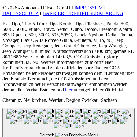
© 2026 - Autohaus Hübsch GmbH I
IMPRESSUM
I
DATENSCHUTZ
I
BARRIEREFREIHEITSERKLÄRUNG
Fiat Tipo, Tipo 5 Türer, Tipo Kombi, Tipo Fließheck, Panda, 500,
500C, 500L, Punto, Bravo, Sedici, Qubo, Doblò, Freemont,Abarth
695 Biposto, 500, 500C, 595, 595C, Lancia Ypsilon, Delta, Thema,
Voyager, Flavia, Alfa Romeo Giulia, Giulietta, MiTo, 4C, Jeep
Compass, Jeep Renegade, Jeep Grand Cherokee, Jeep Wrangler,
Jeep Wrangler Unlimited: Kraftstoffverbrauch (l/100 km) gemäß RL
80/1268/EWG: kombiniert 14,0-3,5; CO2-Emission (g/km):
kombiniert 327-90. Weitere Informationen zum offiziellen
Kraftstoffverbrauch und zu den offiziellen spezifischen CO2-
Emissionen neuer Personenkraftwagen können dem "Leitfaden über
den Kraftstoffverbrauch, die CO2-Emissionen und den
Stromverbrauch neuer Personenkraftwagen" entnommen werden,
der an allen Verkaufsstellen und
hier
unentgeltlich erhältlich ist.
Chemnitz, Neukirchen, Werdau, Region Zwickau, Sachsen
Deutsch