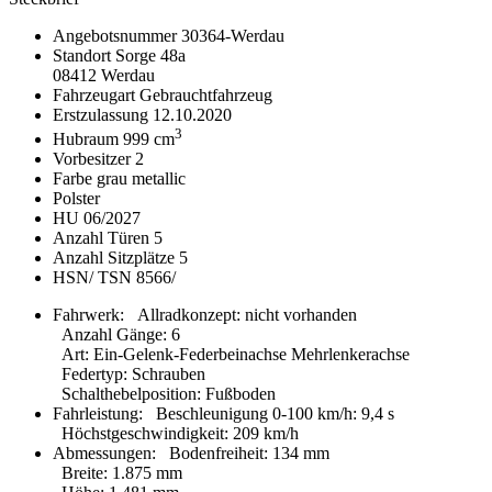
Angebotsnummer
30364-Werdau
Standort
Sorge 48a
08412 Werdau
Fahrzeugart
Gebrauchtfahrzeug
Erstzulassung
12.10.2020
3
Hubraum
999 cm
Vorbesitzer
2
Farbe
grau metallic
Polster
HU
06/2027
Anzahl Türen
5
Anzahl Sitzplätze
5
HSN/ TSN
8566/
Fahrwerk:
Allradkonzept
:
nicht vorhanden
Anzahl Gänge
:
6
Art
:
Ein-Gelenk-Federbeinachse Mehrlenkerachse
Federtyp
:
Schrauben
Schalthebelposition
:
Fußboden
Fahrleistung:
Beschleunigung 0-100 km/h
:
9,4 s
Höchstgeschwindigkeit
:
209 km/h
Abmessungen:
Bodenfreiheit
:
134 mm
Breite
:
1.875 mm