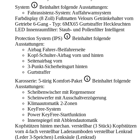
System
Beinhaltet folgende Ausstattungen:
Fahrassistenz-System: Auffahrwarnsystem
Farbdisplay (8 Zoll)
Fußmatten Velours
Getränkehalter vorn
Getriebe 6-Gang - Typ: 6MX65
Gurtstraffer
Heckleuchten
LED
Innenraumfilter: Staub- und Pollenfilter
Intelligent
Protection System (IPS)
Beinhaltet folgende
Ausstattungen:
Airbag Fahrer-/Beifahrerseite
Kopf-Schulter-Airbag vorn und hinten
Seitenairbag vorn
3-Punkt-Sicherheitsgurt hinten
Gurtstraffer
Karosserie: 5-türig
Komfort-Paket
Beinhaltet folgende
Ausstattungen:
Scheibenwischer mit Regensensor
Scheinwerfer mit Ausschaltverzögerung
Klimaautomatik 2-Zonen
KeyFree-System
Power KeyFree-Startfunktion
Innenspiegel mit Abblendautomatik
Kopfstützen hinten mechan. verstellbar (3 Stück)
Kopfstützen
vorn 4-fach verstellbar
Laderaumboden verstellbar
Lenkrad
(Leder 3-Speichen)
Lenksäule (Lenkrad)