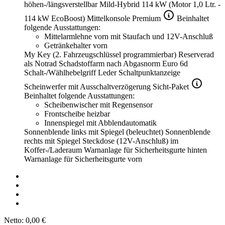
höhen-/längsverstellbar
Mild-Hybrid 114 kW (Motor 1,0 Ltr. -
114 kW EcoBoost)
Mittelkonsole Premium
Beinhaltet
folgende Ausstattungen:
Mittelarmlehne vorn mit Staufach und 12V-Anschluß
Getränkehalter vorn
My Key (2. Fahrzeugschlüssel programmierbar)
Reserverad
als Notrad
Schadstoffarm nach Abgasnorm Euro 6d
Schalt-/Wählhebelgriff Leder
Schaltpunktanzeige
Scheinwerfer mit Ausschaltverzögerung
Sicht-Paket
Beinhaltet folgende Ausstattungen:
Scheibenwischer mit Regensensor
Frontscheibe heizbar
Innenspiegel mit Abblendautomatik
Sonnenblende links mit Spiegel (beleuchtet)
Sonnenblende
rechts mit Spiegel
Steckdose (12V-Anschluß) im
Koffer-/Laderaum
Warnanlage für Sicherheitsgurte hinten
Warnanlage für Sicherheitsgurte vorn
Netto:
0,00 €