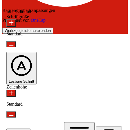
Barrierefreiheitsanpassungen
Inhaltsmodule
Schriftgröße
Präsentiert von
OneTap
Werkzeugleiste ausblenden
Standard
Lesbare Schrift
Zeilenhöhe
Standard