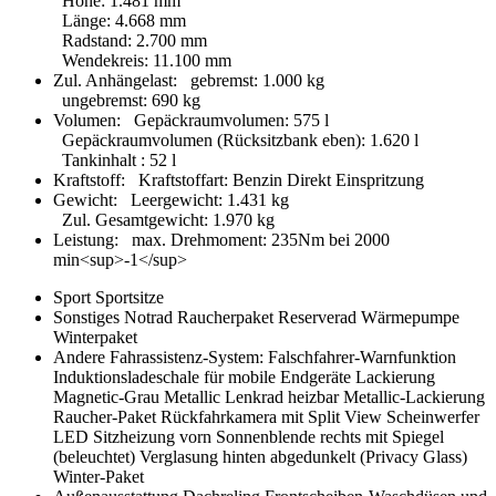
Höhe
:
1.481 mm
Länge
:
4.668 mm
Radstand
:
2.700 mm
Wendekreis
:
11.100 mm
Zul. Anhängelast:
gebremst
:
1.000 kg
ungebremst
:
690 kg
Volumen:
Gepäckraumvolumen
:
575 l
Gepäckraumvolumen (Rücksitzbank eben)
:
1.620 l
Tankinhalt
:
52 l
Kraftstoff:
Kraftstoffart
:
Benzin Direkt Einspritzung
Gewicht:
Leergewicht
:
1.431 kg
Zul. Gesamtgewicht
:
1.970 kg
Leistung:
max. Drehmoment
:
235Nm bei 2000
min<sup>-1</sup>
Sport
Sportsitze
Sonstiges
Notrad
Raucherpaket
Reserverad
Wärmepumpe
Winterpaket
Andere
Fahrassistenz-System: Falschfahrer-Warnfunktion
Induktionsladeschale für mobile Endgeräte
Lackierung
Magnetic-Grau Metallic
Lenkrad heizbar
Metallic-Lackierung
Raucher-Paket
Rückfahrkamera mit Split View
Scheinwerfer
LED
Sitzheizung vorn
Sonnenblende rechts mit Spiegel
(beleuchtet)
Verglasung hinten abgedunkelt (Privacy Glass)
Winter-Paket