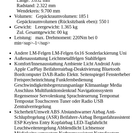
Länge
:
3.632 mm
Radstand
:
2.322 mm
Wendekreis
:
9.700 mm
Volumen:
Gepäckraumvolumen
:
185 l
Gepäckraumvolumen (Rücksitzbank eben)
:
550 l
Gewicht:
Leergewicht
:
1.365 kg
Zul. Gesamtgewicht
:
00 kg
Leistung:
max. Drehmoment
:
220Nm bei 0
min<sup>-1</sup>
Andere
LM-Felgen
LM-Felgen 6x16
Sonderlackierung Uni
Außenausstattung
Leichtmetallfelgen
Stahlfelgen
Komfort/Innenausstattung
Ambiente Licht
Android Auto
Apple CarPlay
Beifahrerairbag-Deaktivierung
Bluetooth
Bordcomputer
DAB-Radio
Elektr. Seitenspiegel
Fensterheber
Freisprecheinrichtung
Funkfernbedienung
Geschwindigkeitsbegrenzungsanlage
Klimaanlage
Media
Anschluss
Multifunktionslenkrad
Navigationssystem
Regensensor
Servolenkung
Sprachsteuerung
Tempomat
Tempostat
Touchscreen
Tuner oder Radio
USB
Zentralverriegelung
Sicherheit/Umwelt
ABS
Abstandswarner
Airbag
Anti-
Schlupfregelung (ASR)
Beifahrer-Airbag
Berganfahrassistent
ESP
Keyless Entry
Kopfairbag
LED-Tagfahrlicht
Leuchtweitenregelung Abblendlicht
Lichtsensor