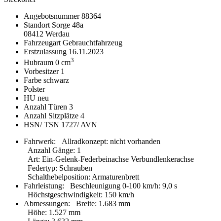
Angebotsnummer
88364
Standort
Sorge 48a
08412 Werdau
Fahrzeugart
Gebrauchtfahrzeug
Erstzulassung
16.11.2023
3
Hubraum
0 cm
Vorbesitzer
1
Farbe
schwarz
Polster
HU
neu
Anzahl Türen
3
Anzahl Sitzplätze
4
HSN/ TSN
1727/ AVN
Fahrwerk:
Allradkonzept
:
nicht vorhanden
Anzahl Gänge
:
1
Art
:
Ein-Gelenk-Federbeinachse Verbundlenkerachse
Federtyp
:
Schrauben
Schalthebelposition
:
Armaturenbrett
Fahrleistung:
Beschleunigung 0-100 km/h
:
9,0 s
Höchstgeschwindigkeit
:
150 km/h
Abmessungen:
Breite
:
1.683 mm
Höhe
:
1.527 mm