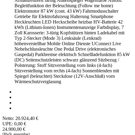
Armaturenbrett farbig
Außenspiegel Wagenfarbe
Autom.
Begleitfunktion der Beleuchtung (Follow me home)
Elektromotor 87 kW (cont. 43 kW)
Fahrmodusschalter
Getriebe für Elektrofahrzeug
Halterung Smartphone
Heckleuchten LED
Heckscheibe heizbar
HV-Batterie 42
kWh (Lithium-Ionen)
Instrumentenanzeige Farbdisplay, 7
Zoll
Karosserie: 3-türig
Kopfstützen hinten
Ladekabel mit
Typ 2-Stecker (Mode 3)
Lenksäule (Lenkrad)
höhenverstellbar
Mobile Online Dienste UConnect Live
Nebelschlussleuchte
One Pedal Drive (elektronisches
Gaspedal)
Parkbremse elektrisch
Schnellladefunktion 85 kW
(DC)
Seitenschutzleisten schwarz glänzend
Sitzbezug /
Polsterung: Stoff
Sitzverstellung vorn links (4-fach)
Sitzverstellung vorn rechts (4-fach)
Sonnenblenden mit
Spiegel (beleuchtet)
Steckdose (12V-Anschluß) vorn
Wärmeschutzverglasung
Netto:
20.924,40 €
UPE:
0,00 €
24.900,00 €
(MwSt. ausweisbar)