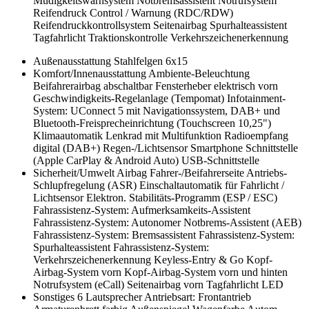
Müdigkeitswarnsystem
Notbremsassistent
Notrufsystem
Reifendruck Control / Warnung (RDC/RDW)
Reifendruckkontrollsystem
Seitenairbag
Spurhalteassistent
Tagfahrlicht
Traktionskontrolle
Verkehrszeichenerkennung
Außenausstattung
Stahlfelgen 6x15
Komfort/Innenausstattung
Ambiente-Beleuchtung
Beifahrerairbag abschaltbar
Fensterheber elektrisch vorn
Geschwindigkeits-Regelanlage (Tempomat)
Infotainment-
System: UConnect 5 mit Navigationssystem, DAB+ und
Bluetooth-Freisprecheinrichtung (Touchscreen 10,25")
Klimaautomatik
Lenkrad mit Multifunktion
Radioempfang
digital (DAB+)
Regen-/Lichtsensor
Smartphone Schnittstelle
(Apple CarPlay & Android Auto)
USB-Schnittstelle
Sicherheit/Umwelt
Airbag Fahrer-/Beifahrerseite
Antriebs-
Schlupfregelung (ASR)
Einschaltautomatik für Fahrlicht /
Lichtsensor
Elektron. Stabilitäts-Programm (ESP / ESC)
Fahrassistenz-System: Aufmerksamkeits-Assistent
Fahrassistenz-System: Autonomer Notbrems-Assistent (AEB)
Fahrassistenz-System: Bremsassistent
Fahrassistenz-System:
Spurhalteassistent
Fahrassistenz-System:
Verkehrszeichenerkennung
Keyless-Entry & Go
Kopf-
Airbag-System vorn
Kopf-Airbag-System vorn und hinten
Notrufsystem (eCall)
Seitenairbag vorn
Tagfahrlicht LED
Sonstiges
6 Lautsprecher
Antriebsart: Frontantrieb