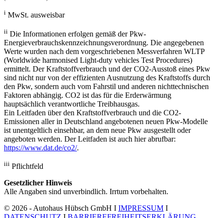
i
MwSt. ausweisbar
ii
Die Informationen erfolgen gemäß der Pkw-
Energieverbrauchskennzeichnungsverordnung. Die angegebenen
Werte wurden nach dem vorgeschriebenen Messverfahren WLTP
(Worldwide harmonised Light-duty vehicles Test Procedures)
ermittelt. Der Kraftstoffverbrauch und der CO2-Ausstoß eines Pkw
sind nicht nur von der effizienten Ausnutzung des Kraftstoffs durch
den Pkw, sondern auch vom Fahrstil und anderen nichttechnischen
Faktoren abhängig. CO2 ist das für die Erderwärmung
hauptsächlich verantwortliche Treibhausgas.
Ein Leitfaden über den Kraftstoffverbrauch und die CO2-
Emissionen aller in Deutschland angebotenen neuen Pkw-Modelle
ist unentgeltlich einsehbar, an dem neue Pkw ausgestellt oder
angeboten werden. Der Leitfaden ist auch hier abrufbar:
https://www.dat.de/co2/
.
iii
Pflichtfeld
Gesetzlicher Hinweis
Alle Angaben sind unverbindlich. Irrtum vorbehalten.
© 2026 - Autohaus Hübsch GmbH I
IMPRESSUM
I
DATENSCHUTZ
I
BARRIEREFREIHEITSERKLÄRUNG