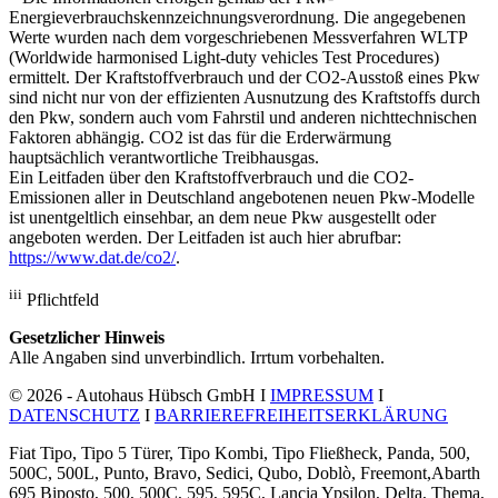
Energieverbrauchskennzeichnungsverordnung. Die angegebenen
Werte wurden nach dem vorgeschriebenen Messverfahren WLTP
(Worldwide harmonised Light-duty vehicles Test Procedures)
ermittelt. Der Kraftstoffverbrauch und der CO2-Ausstoß eines Pkw
sind nicht nur von der effizienten Ausnutzung des Kraftstoffs durch
den Pkw, sondern auch vom Fahrstil und anderen nichttechnischen
Faktoren abhängig. CO2 ist das für die Erderwärmung
hauptsächlich verantwortliche Treibhausgas.
Ein Leitfaden über den Kraftstoffverbrauch und die CO2-
Emissionen aller in Deutschland angebotenen neuen Pkw-Modelle
ist unentgeltlich einsehbar, an dem neue Pkw ausgestellt oder
angeboten werden. Der Leitfaden ist auch hier abrufbar:
https://www.dat.de/co2/
.
iii
Pflichtfeld
Gesetzlicher Hinweis
Alle Angaben sind unverbindlich. Irrtum vorbehalten.
© 2026 - Autohaus Hübsch GmbH I
IMPRESSUM
I
DATENSCHUTZ
I
BARRIEREFREIHEITSERKLÄRUNG
Fiat Tipo, Tipo 5 Türer, Tipo Kombi, Tipo Fließheck, Panda, 500,
500C, 500L, Punto, Bravo, Sedici, Qubo, Doblò, Freemont,Abarth
695 Biposto, 500, 500C, 595, 595C, Lancia Ypsilon, Delta, Thema,