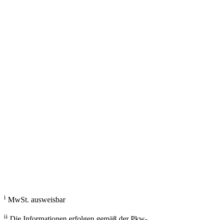
g/km; Leistung: KW ( PS); Hubraum: 3996 cm³; Kraftstoff: ; ii
Fahrzeugberater
Welches Auto soll ich kaufen, kann ich mir leisten und passt zu mir?
Mit dem Fahrzeugberater finden Sie das richtige Auto.
Los gehts
i
MwSt. ausweisbar
ii
Die Informationen erfolgen gemäß der Pkw-