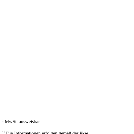
g/km; Leistung: KW ( PS); Hubraum: 3996 cm³; Kraftstoff: ; ii
Fahrzeugberater
Welches Auto soll ich kaufen, kann ich mir leisten und passt zu mir?
Mit dem Fahrzeugberater finden Sie das richtige Auto.
Los gehts
i
MwSt. ausweisbar
ii
Die Informationen erfolgen gemäß der Pkw-