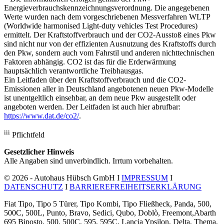
Energieverbrauchskennzeichnungsverordnung. Die angegebenen
Werte wurden nach dem vorgeschriebenen Messverfahren WLTP
(Worldwide harmonised Light-duty vehicles Test Procedures)
ermittelt. Der Kraftstoffverbrauch und der CO2-Ausstoß eines Pkw
sind nicht nur von der effizienten Ausnutzung des Kraftstoffs durch
den Pkw, sondern auch vom Fahrstil und anderen nichttechnischen
Faktoren abhängig. CO2 ist das für die Erderwärmung
hauptsächlich verantwortliche Treibhausgas.
Ein Leitfaden über den Kraftstoffverbrauch und die CO2-
Emissionen aller in Deutschland angebotenen neuen Pkw-Modelle
ist unentgeltlich einsehbar, an dem neue Pkw ausgestellt oder
angeboten werden. Der Leitfaden ist auch hier abrufbar:
https://www.dat.de/co2/
.
iii
Pflichtfeld
Gesetzlicher Hinweis
Alle Angaben sind unverbindlich. Irrtum vorbehalten.
© 2026 - Autohaus Hübsch GmbH I
IMPRESSUM
I
DATENSCHUTZ
I
BARRIEREFREIHEITSERKLÄRUNG
Fiat Tipo, Tipo 5 Türer, Tipo Kombi, Tipo Fließheck, Panda, 500,
500C, 500L, Punto, Bravo, Sedici, Qubo, Doblò, Freemont,Abarth
695 Biposto, 500, 500C, 595, 595C, Lancia Ypsilon, Delta, Thema,