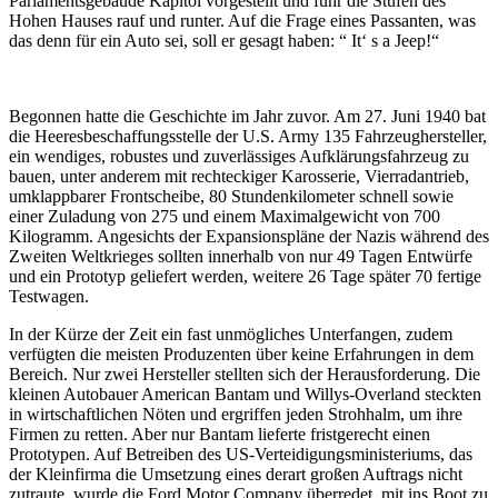
Parlamentsgebäude Kapitol vorgestellt und fuhr die Stufen des
Hohen Hauses rauf und runter. Auf die Frage eines Passanten, was
das denn für ein Auto sei, soll er gesagt haben: “ It‘ s a Jeep!“
Begonnen hatte die Geschichte im Jahr zuvor. Am 27. Juni 1940 bat
die Heeresbeschaffungsstelle der U.S. Army 135 Fahrzeughersteller,
ein wendiges, robustes und zuverlässiges Aufklärungsfahrzeug zu
bauen, unter anderem mit rechteckiger Karosserie, Vierradantrieb,
umklappbarer Frontscheibe, 80 Stundenkilometer schnell sowie
einer Zuladung von 275 und einem Maximalgewicht von 700
Kilogramm. Angesichts der Expansionspläne der Nazis während des
Zweiten Weltkrieges sollten innerhalb von nur 49 Tagen Entwürfe
und ein Prototyp geliefert werden, weitere 26 Tage später 70 fertige
Testwagen.
In der Kürze der Zeit ein fast unmögliches Unterfangen, zudem
verfügten die meisten Produzenten über keine Erfahrungen in dem
Bereich. Nur zwei Hersteller stellten sich der Herausforderung. Die
kleinen Autobauer American Bantam und Willys-Overland steckten
in wirtschaftlichen Nöten und ergriffen jeden Strohhalm, um ihre
Firmen zu retten. Aber nur Bantam lieferte fristgerecht einen
Prototypen. Auf Betreiben des US-Verteidigungsministeriums, das
der Kleinfirma die Umsetzung eines derart großen Auftrags nicht
zutraute, wurde die Ford Motor Company überredet, mit ins Boot zu