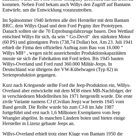
kommen. Neben Ford bekam auch Willys den Zugriff auf Bantams
Entwürfe, um die Entwicklung voranzutreiben.
Im Spätsommer 1940 lieferten alle drei Hersteller mit dem Bantam
BRC, dem Willys Quad und dem Ford Pygmy ihre Prototypen.
Danach sollten sie die 70 Erprobungsfahrzeuge bauen. Den Wettlauf
entschied Willys für sich, da sein “ Go-Devil“ den stärksten Motor
(60 PS) und günstigsten Preis (738,74 Dollar) bot. Am 23. Juli 1941
erhielt die Firma den offiziellen Auftrag zum Bau von 16.000 “
Willys MB“ , wegen nicht ausreichender Produktionskapazitäten
musste sie sich die Fabrikation mit Ford teilen. Bis 1945 bauten
Willys-Overland und Ford rund 360.000 Militär-Jeeps. In
Deutschland war übrigens der VW-Kübelwagen (Typ 82) in
Serienproduktion gegangen.
Kurz nach Kriegsende stellte Ford die Jeep-Produktion ein, Willys-
Overland aber entwickelte mit dem M38 einen MB-Nachfolger, der
in verschiedenen Modellreihen bis 1971 hergestellt wurde. Die erste
zivile Variante namens CJ (Civilian Jeep) war bereits 1945 vom
Band gerollt. Die Reihe wurde bis zum CJ-8 im Jahr 1987
fortgeführt und erst nach 1,6 Millionen Exemplaren vom Jeep
Wrangler abgelöst. In manchen Ländern boten und bieten einige
Hersteller in Lizenz gebaute Jeeps an.
Willys-Overland erhielt trotz einer Klage von Bantam 1950 die