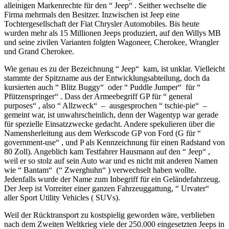
alleinigen Markenrechte für den “ Jeep“ . Seither wechselte die
Firma mehrmals den Besitzer. Inzwischen ist Jeep eine
Tochtergesellschaft der Fiat Chrysler Automobiles. Bis heute
wurden mehr als 15 Millionen Jeeps produziert, auf den Willys MB
und seine zivilen Varianten folgten Wagoneer, Cherokee, Wrangler
und Grand Cherokee.
Wie genau es zu der Bezeichnung “ Jeep“ kam, ist unklar. Vielleicht
stammte der Spitzname aus der Entwicklungsabteilung, doch da
kursierten auch “ Blitz Buggy“ oder “ Puddle Jumper“ für “
Pfützenspringer“ . Dass der Armeebegriff GP für “ general
purposes“ , also “ Allzweck“ – ausgesprochen “ tschie-pie“ –
gemeint war, ist unwahrscheinlich, denn der Wagentyp war gerade
für spezielle Einsatzzwecke gedacht. Andere spekulieren über die
Namensherleitung aus dem Werkscode GP von Ford (G für “
government-use“ , und P als Kennzeichnung für einen Radstand von
80 Zoll). Angeblich kam Testfahrer Hausmann auf den “ Jeep“ ,
weil er so stolz auf sein Auto war und es nicht mit anderen Namen
wie “ Bantam“ (“ Zwerghuhn“ ) verwechselt haben wollte.
Jedenfalls wurde der Name zum Inbegriff für ein Geländefahrzeug.
Der Jeep ist Vorreiter einer ganzen Fahrzeuggattung, “ Urvater“
aller Sport Utility Vehicles ( SUVs).
Weil der Rücktransport zu kostspielig geworden wäre, verblieben
nach dem Zweiten Weltkrieg viele der 250.000 eingesetzten Jeeps in