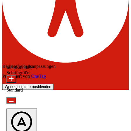
Barrierefreiheitsanpassungen
Inhaltsmodule
Schriftgröße
Präsentiert von
OneTap
Werkzeugleiste ausblenden
Standard