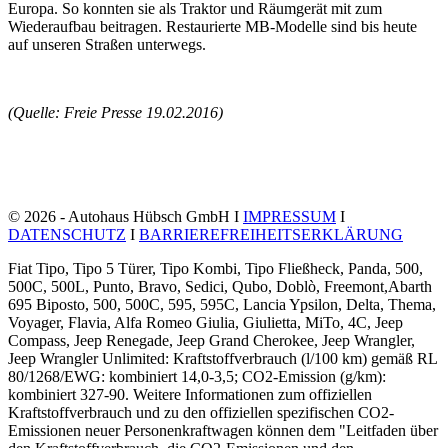
Europa. So konnten sie als Traktor und Räumgerät mit zum
Wiederaufbau beitragen. Restaurierte MB-Modelle sind bis heute
auf unseren Straßen unterwegs.
(Quelle: Freie Presse 19.02.2016)
© 2026 - Autohaus Hübsch GmbH I
IMPRESSUM
I
DATENSCHUTZ
I
BARRIEREFREIHEITSERKLÄRUNG
Fiat Tipo, Tipo 5 Türer, Tipo Kombi, Tipo Fließheck, Panda, 500,
500C, 500L, Punto, Bravo, Sedici, Qubo, Doblò, Freemont,Abarth
695 Biposto, 500, 500C, 595, 595C, Lancia Ypsilon, Delta, Thema,
Voyager, Flavia, Alfa Romeo Giulia, Giulietta, MiTo, 4C, Jeep
Compass, Jeep Renegade, Jeep Grand Cherokee, Jeep Wrangler,
Jeep Wrangler Unlimited: Kraftstoffverbrauch (l/100 km) gemäß RL
80/1268/EWG: kombiniert 14,0-3,5; CO2-Emission (g/km):
kombiniert 327-90. Weitere Informationen zum offiziellen
Kraftstoffverbrauch und zu den offiziellen spezifischen CO2-
Emissionen neuer Personenkraftwagen können dem "Leitfaden über