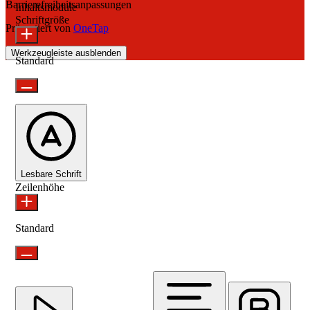
Barrierefreiheitsanpassungen
Inhaltsmodule
Schriftgröße
Präsentiert von
OneTap
Werkzeugleiste ausblenden
Standard
Lesbare Schrift
Zeilenhöhe
Standard