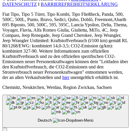
DATENSCHUTZ
I
BARRIEREFREIHEITSERKLÄRUNG
Fiat Tipo, Tipo 5 Türer, Tipo Kombi, Tipo Fließheck, Panda, 500,
500C, 500L, Punto, Bravo, Sedici, Qubo, Doblò, Freemont,Abarth
695 Biposto, 500, 500C, 595, 595C, Lancia Ypsilon, Delta, Thema,
Voyager, Flavia, Alfa Romeo Giulia, Giulietta, MiTo, 4C, Jeep
Compass, Jeep Renegade, Jeep Grand Cherokee, Jeep Wrangler,
Jeep Wrangler Unlimited: Kraftstoffverbrauch (l/100 km) gemäß RL
80/1268/EWG: kombiniert 14,0-3,5; CO2-Emission (g/km):
kombiniert 327-90. Weitere Informationen zum offiziellen
Kraftstoffverbrauch und zu den offiziellen spezifischen CO2-
Emissionen neuer Personenkraftwagen können dem "Leitfaden über
den Kraftstoffverbrauch, die CO2-Emissionen und den
Stromverbrauch neuer Personenkraftwagen" entnommen werden,
der an allen Verkaufsstellen und
hier
unentgeltlich erhältlich ist.
Chemnitz, Neukirchen, Werdau, Region Zwickau, Sachsen
Deutsch