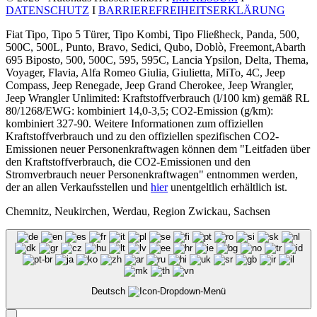
DATENSCHUTZ
I
BARRIEREFREIHEITSERKLÄRUNG
Fiat Tipo, Tipo 5 Türer, Tipo Kombi, Tipo Fließheck, Panda, 500,
500C, 500L, Punto, Bravo, Sedici, Qubo, Doblò, Freemont,Abarth
695 Biposto, 500, 500C, 595, 595C, Lancia Ypsilon, Delta, Thema,
Voyager, Flavia, Alfa Romeo Giulia, Giulietta, MiTo, 4C, Jeep
Compass, Jeep Renegade, Jeep Grand Cherokee, Jeep Wrangler,
Jeep Wrangler Unlimited: Kraftstoffverbrauch (l/100 km) gemäß RL
80/1268/EWG: kombiniert 14,0-3,5; CO2-Emission (g/km):
kombiniert 327-90. Weitere Informationen zum offiziellen
Kraftstoffverbrauch und zu den offiziellen spezifischen CO2-
Emissionen neuer Personenkraftwagen können dem "Leitfaden über
den Kraftstoffverbrauch, die CO2-Emissionen und den
Stromverbrauch neuer Personenkraftwagen" entnommen werden,
der an allen Verkaufsstellen und
hier
unentgeltlich erhältlich ist.
Chemnitz, Neukirchen, Werdau, Region Zwickau, Sachsen
Deutsch