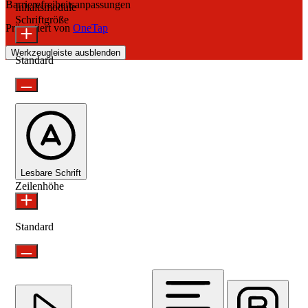
Barrierefreiheitsanpassungen
Inhaltsmodule
Schriftgröße
Präsentiert von
OneTap
Werkzeugleiste ausblenden
Standard
Lesbare Schrift
Zeilenhöhe
Standard