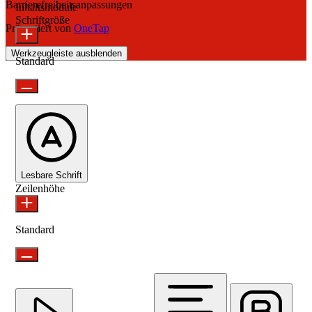
Barrierefreiheitsanpassungen
Inhaltsmodule
Schriftgröße
Präsentiert von
OneTap
Werkzeugleiste ausblenden
Standard
Lesbare Schrift
Zeilenhöhe
Standard