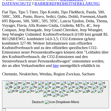
DATENSCHUTZ
I
BARRIEREFREIHEITSERKLÄRUNG
Fiat Tipo, Tipo 5 Türer, Tipo Kombi, Tipo Fließheck, Panda, 500,
500C, 500L, Punto, Bravo, Sedici, Qubo, Doblò, Freemont,Abarth
695 Biposto, 500, 500C, 595, 595C, Lancia Ypsilon, Delta, Thema,
Voyager, Flavia, Alfa Romeo Giulia, Giulietta, MiTo, 4C, Jeep
Compass, Jeep Renegade, Jeep Grand Cherokee, Jeep Wrangler,
Jeep Wrangler Unlimited: Kraftstoffverbrauch (l/100 km) gemäß RL
80/1268/EWG: kombiniert 14,0-3,5; CO2-Emission (g/km):
kombiniert 327-90. Weitere Informationen zum offiziellen
Kraftstoffverbrauch und zu den offiziellen spezifischen CO2-
Emissionen neuer Personenkraftwagen können dem "Leitfaden über
den Kraftstoffverbrauch, die CO2-Emissionen und den
Stromverbrauch neuer Personenkraftwagen" entnommen werden,
der an allen Verkaufsstellen und
hier
unentgeltlich erhältlich ist.
Chemnitz, Neukirchen, Werdau, Region Zwickau, Sachsen
Deutsch