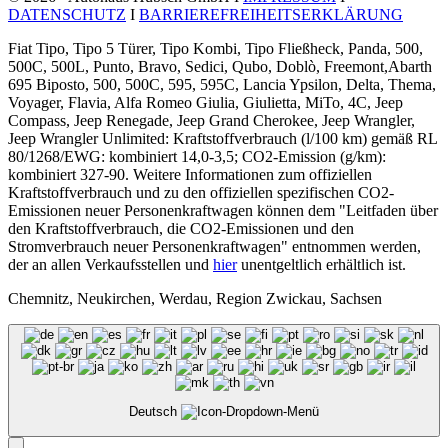
DATENSCHUTZ
I
BARRIEREFREIHEITSERKLÄRUNG
Fiat Tipo, Tipo 5 Türer, Tipo Kombi, Tipo Fließheck, Panda, 500,
500C, 500L, Punto, Bravo, Sedici, Qubo, Doblò, Freemont,Abarth
695 Biposto, 500, 500C, 595, 595C, Lancia Ypsilon, Delta, Thema,
Voyager, Flavia, Alfa Romeo Giulia, Giulietta, MiTo, 4C, Jeep
Compass, Jeep Renegade, Jeep Grand Cherokee, Jeep Wrangler,
Jeep Wrangler Unlimited: Kraftstoffverbrauch (l/100 km) gemäß RL
80/1268/EWG: kombiniert 14,0-3,5; CO2-Emission (g/km):
kombiniert 327-90. Weitere Informationen zum offiziellen
Kraftstoffverbrauch und zu den offiziellen spezifischen CO2-
Emissionen neuer Personenkraftwagen können dem "Leitfaden über
den Kraftstoffverbrauch, die CO2-Emissionen und den
Stromverbrauch neuer Personenkraftwagen" entnommen werden,
der an allen Verkaufsstellen und
hier
unentgeltlich erhältlich ist.
Chemnitz, Neukirchen, Werdau, Region Zwickau, Sachsen
Deutsch