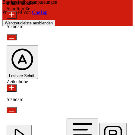
Barrierefreiheitsanpassungen
Inhaltsmodule
Schriftgröße
Präsentiert von
OneTap
Werkzeugleiste ausblenden
Standard
Lesbare Schrift
Zeilenhöhe
Standard