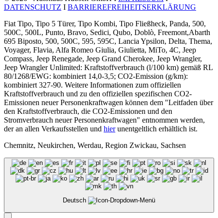
DATENSCHUTZ
I
BARRIEREFREIHEITSERKLÄRUNG
Fiat Tipo, Tipo 5 Türer, Tipo Kombi, Tipo Fließheck, Panda, 500,
500C, 500L, Punto, Bravo, Sedici, Qubo, Doblò, Freemont,Abarth
695 Biposto, 500, 500C, 595, 595C, Lancia Ypsilon, Delta, Thema,
Voyager, Flavia, Alfa Romeo Giulia, Giulietta, MiTo, 4C, Jeep
Compass, Jeep Renegade, Jeep Grand Cherokee, Jeep Wrangler,
Jeep Wrangler Unlimited: Kraftstoffverbrauch (l/100 km) gemäß RL
80/1268/EWG: kombiniert 14,0-3,5; CO2-Emission (g/km):
kombiniert 327-90. Weitere Informationen zum offiziellen
Kraftstoffverbrauch und zu den offiziellen spezifischen CO2-
Emissionen neuer Personenkraftwagen können dem "Leitfaden über
den Kraftstoffverbrauch, die CO2-Emissionen und den
Stromverbrauch neuer Personenkraftwagen" entnommen werden,
der an allen Verkaufsstellen und
hier
unentgeltlich erhältlich ist.
Chemnitz, Neukirchen, Werdau, Region Zwickau, Sachsen
Deutsch