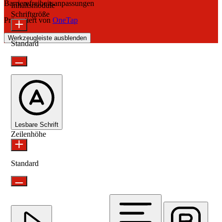
Barrierefreiheitsanpassungen
Inhaltsmodule
Schriftgröße
Präsentiert von
OneTap
Werkzeugleiste ausblenden
Standard
Lesbare Schrift
Zeilenhöhe
Standard