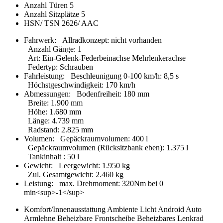
Anzahl Türen
5
Anzahl Sitzplätze
5
HSN/ TSN
2626/ AAC
Fahrwerk:
Allradkonzept
:
nicht vorhanden
Anzahl Gänge
:
1
Art
:
Ein-Gelenk-Federbeinachse Mehrlenkerachse
Federtyp
:
Schrauben
Fahrleistung:
Beschleunigung 0-100 km/h
:
8,5 s
Höchstgeschwindigkeit
:
170 km/h
Abmessungen:
Bodenfreiheit
:
180 mm
Breite
:
1.900 mm
Höhe
:
1.680 mm
Länge
:
4.739 mm
Radstand
:
2.825 mm
Volumen:
Gepäckraumvolumen
:
400 l
Gepäckraumvolumen (Rücksitzbank eben)
:
1.375 l
Tankinhalt
:
50 l
Gewicht:
Leergewicht
:
1.950 kg
Zul. Gesamtgewicht
:
2.460 kg
Leistung:
max. Drehmoment
:
320Nm bei 0
min<sup>-1</sup>
Komfort/Innenausstattung
Ambiente Licht
Android Auto
Armlehne
Beheizbare Frontscheibe
Beheizbares Lenkrad