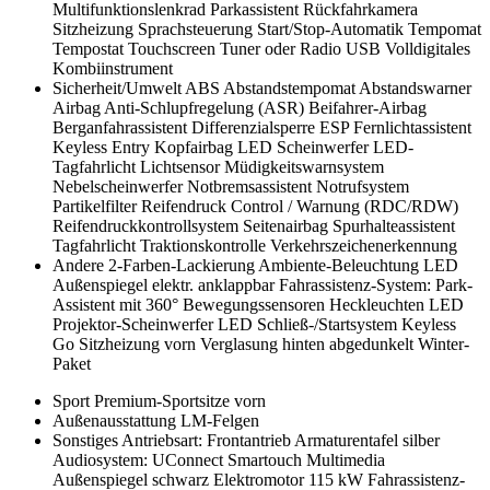
Multifunktionslenkrad
Parkassistent
Rückfahrkamera
Sitzheizung
Sprachsteuerung
Start/Stop-Automatik
Tempomat
Tempostat
Touchscreen
Tuner oder Radio
USB
Volldigitales
Kombiinstrument
Sicherheit/Umwelt
ABS
Abstandstempomat
Abstandswarner
Airbag
Anti-Schlupfregelung (ASR)
Beifahrer-Airbag
Berganfahrassistent
Differenzialsperre
ESP
Fernlichtassistent
Keyless Entry
Kopfairbag
LED Scheinwerfer
LED-
Tagfahrlicht
Lichtsensor
Müdigkeitswarnsystem
Nebelscheinwerfer
Notbremsassistent
Notrufsystem
Partikelfilter
Reifendruck Control / Warnung (RDC/RDW)
Reifendruckkontrollsystem
Seitenairbag
Spurhalteassistent
Tagfahrlicht
Traktionskontrolle
Verkehrszeichenerkennung
Andere
2-Farben-Lackierung
Ambiente-Beleuchtung LED
Außenspiegel elektr. anklappbar
Fahrassistenz-System: Park-
Assistent mit 360° Bewegungssensoren
Heckleuchten LED
Projektor-Scheinwerfer LED
Schließ-/Startsystem Keyless
Go
Sitzheizung vorn
Verglasung hinten abgedunkelt
Winter-
Paket
Sport
Premium-Sportsitze vorn
Außenausstattung
LM-Felgen
Sonstiges
Antriebsart: Frontantrieb
Armaturentafel silber
Audiosystem: UConnect Smartouch Multimedia
Außenspiegel schwarz
Elektromotor 115 kW
Fahrassistenz-