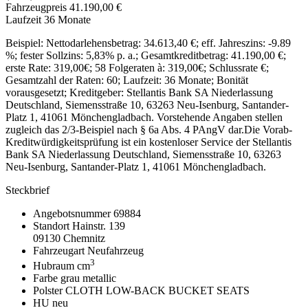
Fahrzeugpreis
41.190,00 €
Laufzeit
36 Monate
Beispiel: Nettodarlehensbetrag: 34.613,40 €; eff. Jahreszins: -9.89
%; fester Sollzins: 5,83% p. a.; Gesamtkreditbetrag: 41.190,00 €;
erste Rate:
319,00€
; 58 Folgeraten à:
319,00€
; Schlussrate €;
Gesamtzahl der Raten: 60; Laufzeit: 36 Monate; Bonität
vorausgesetzt; Kreditgeber: Stellantis Bank SA Niederlassung
Deutschland, Siemensstraße 10, 63263 Neu-Isenburg, Santander-
Platz 1, 41061 Mönchengladbach. Vorstehende Angaben stellen
zugleich das 2/3-Beispiel nach § 6a Abs. 4 PAngV dar.Die Vorab-
Kreditwürdigkeitsprüfung ist ein kostenloser Service der Stellantis
Bank SA Niederlassung Deutschland, Siemensstraße 10, 63263
Neu-Isenburg, Santander-Platz 1, 41061 Mönchengladbach.
Steckbrief
Angebotsnummer
69884
Standort
Hainstr. 139
09130 Chemnitz
Fahrzeugart
Neufahrzeug
3
Hubraum
cm
Farbe
grau metallic
Polster
CLOTH LOW-BACK BUCKET SEATS
HU
neu