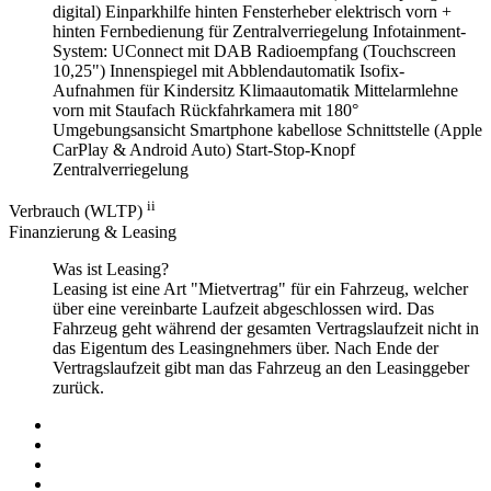
digital)
Einparkhilfe hinten
Fensterheber elektrisch vorn +
hinten
Fernbedienung für Zentralverriegelung
Infotainment-
System: UConnect mit DAB Radioempfang (Touchscreen
10,25")
Innenspiegel mit Abblendautomatik
Isofix-
Aufnahmen für Kindersitz
Klimaautomatik
Mittelarmlehne
vorn mit Staufach
Rückfahrkamera mit 180°
Umgebungsansicht
Smartphone kabellose Schnittstelle (Apple
CarPlay & Android Auto)
Start-Stop-Knopf
Zentralverriegelung
ii
Verbrauch (WLTP)
Finanzierung & Leasing
Was ist Leasing?
Leasing ist eine Art "Mietvertrag" für ein Fahrzeug, welcher
über eine vereinbarte Laufzeit abgeschlossen wird. Das
Fahrzeug geht während der gesamten Vertragslaufzeit nicht in
das Eigentum des Leasingnehmers über. Nach Ende der
Vertragslaufzeit gibt man das Fahrzeug an den Leasinggeber
zurück.