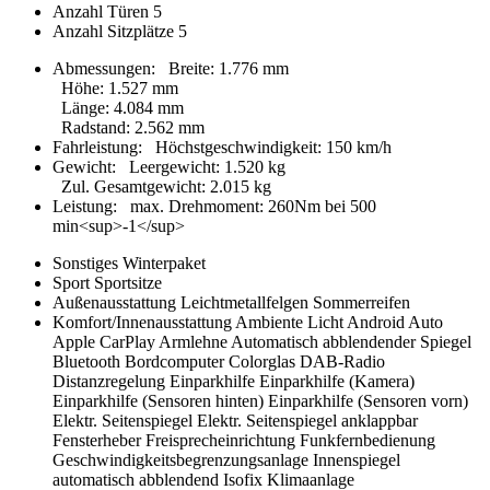
Anzahl Türen
5
Anzahl Sitzplätze
5
Abmessungen:
Breite
:
1.776 mm
Höhe
:
1.527 mm
Länge
:
4.084 mm
Radstand
:
2.562 mm
Fahrleistung:
Höchstgeschwindigkeit
:
150 km/h
Gewicht:
Leergewicht
:
1.520 kg
Zul. Gesamtgewicht
:
2.015 kg
Leistung:
max. Drehmoment
:
260Nm bei 500
min<sup>-1</sup>
Sonstiges
Winterpaket
Sport
Sportsitze
Außenausstattung
Leichtmetallfelgen
Sommerreifen
Komfort/Innenausstattung
Ambiente Licht
Android Auto
Apple CarPlay
Armlehne
Automatisch abblendender Spiegel
Bluetooth
Bordcomputer
Colorglas
DAB-Radio
Distanzregelung
Einparkhilfe
Einparkhilfe (Kamera)
Einparkhilfe (Sensoren hinten)
Einparkhilfe (Sensoren vorn)
Elektr. Seitenspiegel
Elektr. Seitenspiegel anklappbar
Fensterheber
Freisprecheinrichtung
Funkfernbedienung
Geschwindigkeitsbegrenzungsanlage
Innenspiegel
automatisch abblendend
Isofix
Klimaanlage