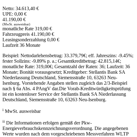
Netto:
34.613,40 €
UPE:
0,00 €
41.190,00 €
(MwSt. ausweisbar)
monatliche Rate
319,00 €
Fahrzeugpreis
41.190,00 €
Leasingsonderzahlung
0,00 €
Laufzeit
36
Monate
Beispiel: Nettodarlehensbetrag:
33.379,79
€; eff. Jahreszins: -9.45%;
fester Sollzins: -9.89% p. a.; Gesamtkreditbetrag:
42.815,14
€;
monatliche Rate:
319,00€
; Gesamtzahl der Raten:
36
; Laufzeit:
36
Monate; Bonität vorausgesetzt; Kreditgeber: Stellantis Bank SA
Niederlassung Deutschland, Siemensstraße 10, 63263 Neu-
Isenburg. Vorstehende Angaben stellen zugleich das 2/3-Beispiel
nach § 6a Abs. 4 PAngV dar.Die Vorab-Kreditwürdigkeitsprüfung
ist ein kostenloser Service der Stellantis Bank SA Niederlassung
Deutschland, Siemensstraße 10, 63263 Neu-Isenburg.
i
MwSt. ausweisbar
ii
Die Informationen erfolgen gemäß der Pkw-
Energieverbrauchskennzeichnungsverordnung. Die angegebenen
Werte wurden nach dem vorgeschriebenen Messverfahren WLTP