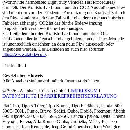
(Worldwide harmonised Light-duty vehicles Test Procedures)
ermittelt. Der Kraftstoffverbrauch und der CO2-Ausstoß eines Pkw
sind nicht nur von der effizienten Ausnutzung des Kraftstoffs durch
den Pkw, sondern auch vom Fahrstil und anderen nichttechnischen
Faktoren abhängig. CO2 ist das für die Erderwärmung
hauptsächlich verantwortliche Treibhausgas.
Ein Leitfaden über den Kraftstoffverbrauch und die CO2-
Emissionen aller in Deutschland angebotenen neuen Pkw-Modelle
ist unentgeltlich einsehbar, an dem neue Pkw ausgestellt oder
angeboten werden. Der Leitfaden ist auch hier abrufbar:
https://www.dat.de/co2/
.
iii
Pflichtfeld
Gesetzlicher Hinweis
Alle Angaben sind unverbindlich. Irrtum vorbehalten.
© 2026 - Autohaus Hübsch GmbH I
IMPRESSUM
I
DATENSCHUTZ
I
BARRIEREFREIHEITSERKLÄRUNG
Fiat Tipo, Tipo 5 Türer, Tipo Kombi, Tipo Fließheck, Panda, 500,
500C, 500L, Punto, Bravo, Sedici, Qubo, Doblò, Freemont,Abarth
695 Biposto, 500, 500C, 595, 595C, Lancia Ypsilon, Delta, Thema,
Voyager, Flavia, Alfa Romeo Giulia, Giulietta, MiTo, 4C, Jeep
Compass, Jeep Renegade, Jeep Grand Cherokee, Jeep Wrangler,