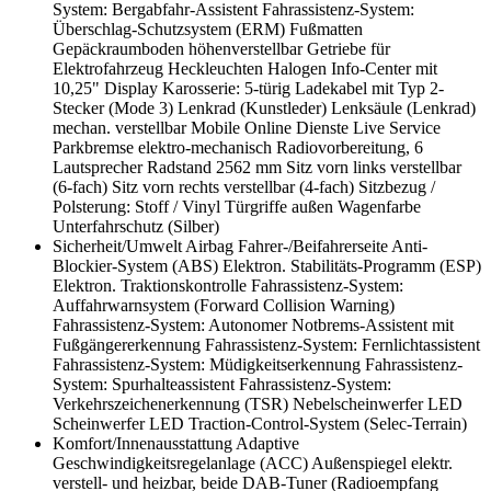
System: Bergabfahr-Assistent
Fahrassistenz-System:
Überschlag-Schutzsystem (ERM)
Fußmatten
Gepäckraumboden höhenverstellbar
Getriebe für
Elektrofahrzeug
Heckleuchten Halogen
Info-Center mit
10,25" Display
Karosserie: 5-türig
Ladekabel mit Typ 2-
Stecker (Mode 3)
Lenkrad (Kunstleder)
Lenksäule (Lenkrad)
mechan. verstellbar
Mobile Online Dienste Live Service
Parkbremse elektro-mechanisch
Radiovorbereitung, 6
Lautsprecher
Radstand 2562 mm
Sitz vorn links verstellbar
(6-fach)
Sitz vorn rechts verstellbar (4-fach)
Sitzbezug /
Polsterung: Stoff / Vinyl
Türgriffe außen Wagenfarbe
Unterfahrschutz (Silber)
Sicherheit/Umwelt
Airbag Fahrer-/Beifahrerseite
Anti-
Blockier-System (ABS)
Elektron. Stabilitäts-Programm (ESP)
Elektron. Traktionskontrolle
Fahrassistenz-System:
Auffahrwarnsystem (Forward Collision Warning)
Fahrassistenz-System: Autonomer Notbrems-Assistent mit
Fußgängererkennung
Fahrassistenz-System: Fernlichtassistent
Fahrassistenz-System: Müdigkeitserkennung
Fahrassistenz-
System: Spurhalteassistent
Fahrassistenz-System:
Verkehrszeichenerkennung (TSR)
Nebelscheinwerfer LED
Scheinwerfer LED
Traction-Control-System (Selec-Terrain)
Komfort/Innenausstattung
Adaptive
Geschwindigkeitsregelanlage (ACC)
Außenspiegel elektr.
verstell- und heizbar, beide
DAB-Tuner (Radioempfang