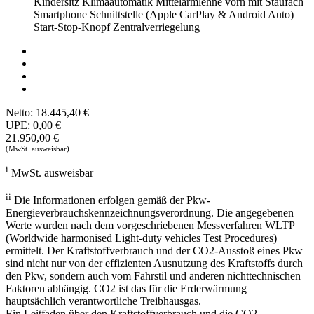
Kindersitz
Klimaautomatik
Mittelarmlehne vorn mit Staufach
Smartphone Schnittstelle (Apple CarPlay & Android Auto)
Start-Stop-Knopf
Zentralverriegelung
Netto:
18.445,40 €
UPE:
0,00 €
21.950,00 €
(MwSt. ausweisbar)
i
MwSt. ausweisbar
ii
Die Informationen erfolgen gemäß der Pkw-
Energieverbrauchskennzeichnungsverordnung. Die angegebenen
Werte wurden nach dem vorgeschriebenen Messverfahren WLTP
(Worldwide harmonised Light-duty vehicles Test Procedures)
ermittelt. Der Kraftstoffverbrauch und der CO2-Ausstoß eines Pkw
sind nicht nur von der effizienten Ausnutzung des Kraftstoffs durch
den Pkw, sondern auch vom Fahrstil und anderen nichttechnischen
Faktoren abhängig. CO2 ist das für die Erderwärmung
hauptsächlich verantwortliche Treibhausgas.
Ein Leitfaden über den Kraftstoffverbrauch und die CO2-