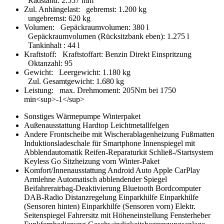
Radstand
:
2.557 mm
Zul. Anhängelast:
gebremst
:
1.200 kg
ungebremst
:
620 kg
Volumen:
Gepäckraumvolumen
:
380 l
Gepäckraumvolumen (Rücksitzbank eben)
:
1.275 l
Tankinhalt
:
44 l
Kraftstoff:
Kraftstoffart
:
Benzin Direkt Einspritzung
Oktanzahl
:
95
Gewicht:
Leergewicht
:
1.180 kg
Zul. Gesamtgewicht
:
1.680 kg
Leistung:
max. Drehmoment
:
205Nm bei 1750
min<sup>-1</sup>
Sonstiges
Wärmepumpe
Winterpaket
Außenausstattung
Hardtop
Leichtmetallfelgen
Andere
Frontscheibe mit Wischerablagenheizung
Fußmatten
Induktionsladeschale für Smartphone
Innenspiegel mit
Abblendautomatik
Reifen-Reparaturkit
Schließ-/Startsystem
Keyless Go
Sitzheizung vorn
Winter-Paket
Komfort/Innenausstattung
Android Auto
Apple CarPlay
Armlehne
Automatisch abblendender Spiegel
Beifahrerairbag-Deaktivierung
Bluetooth
Bordcomputer
DAB-Radio
Distanzregelung
Einparkhilfe
Einparkhilfe
(Sensoren hinten)
Einparkhilfe (Sensoren vorn)
Elektr.
Seitenspiegel
Fahrersitz mit Höheneinstellung
Fensterheber