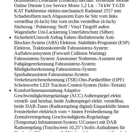
(Kunstleder)
Lenksäule (Lenkrad) mechan. verstellbar
Mobile
Online Dienste Live Service
Motor 1,2 Ltr. - 74 kW T-GDI
KAT
Parkbremse elektro-mechanisch
Radstand 2557 mm
Schadstoffarm nach Abgasnorm Euro 6e
Sitz vorn links
verstellbar (6-fach)
Sitz vorn rechts verstellbar (4-fach)
Sitzbezug / Polsterung: Stoff / Vinyl
Türgriff außen
Wagenfarbe
Uni-Lackierung
Unterfahrschutz (Silber)
Sicherheit/Umwelt
Airbag Fahrer-/Beifahrerseite
Anti-
Blockier-System (ABS)
Elektron. Stabilitäts-Programm (ESP)
Elektron. Traktionskontrolle
Fahrassistenz-System:
Auffahrwarnsystem (Forward Collision Warning)
Fahrassistenz-System: Autonomer Notbrems-Assistent mit
Fußgängererkennung
Fahrassistenz-System:
Müdigkeitserkennung
Fahrassistenz-System:
Spurhalteassistent
Fahrassistenz-System:
Verkehrszeichenerkennung (TSR)
Otto-Partikelfilter (OPF)
Scheinwerfer LED
Traction-Control-System (Selec-Terrain)
Komfort/Innenausstattung
Adaptive
Geschwindigkeitsregelanlage (ACC)
Außenspiegel elektr.
verstell- und heizbar, beide
Außenspiegel elektr. verstellbar,
beide
DAB-Tuner (Radioempfang digital)
Einparkhilfe hinten
Fensterheber elektrisch vorn + hinten
Fernbedienung für
Zentralverriegelung
Geschwindigkeits-Regelanlage
(Tempomat)
Infotainment-System: UConnect mit DAB
Radioempfang (Touchscreen 10,25")
Isofix-Aufnahmen für