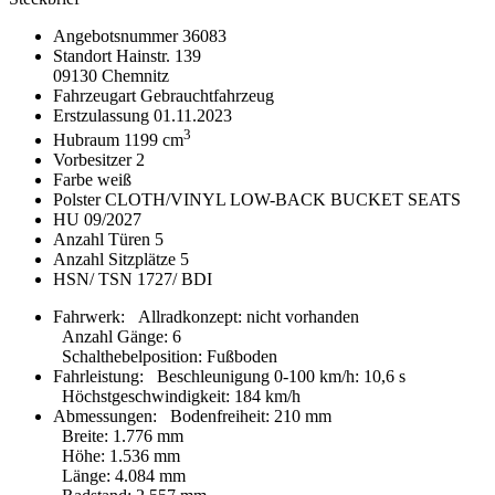
Angebotsnummer
36083
Standort
Hainstr. 139
09130 Chemnitz
Fahrzeugart
Gebrauchtfahrzeug
Erstzulassung
01.11.2023
3
Hubraum
1199 cm
Vorbesitzer
2
Farbe
weiß
Polster
CLOTH/VINYL LOW-BACK BUCKET SEATS
HU
09/2027
Anzahl Türen
5
Anzahl Sitzplätze
5
HSN/ TSN
1727/ BDI
Fahrwerk:
Allradkonzept
:
nicht vorhanden
Anzahl Gänge
:
6
Schalthebelposition
:
Fußboden
Fahrleistung:
Beschleunigung 0-100 km/h
:
10,6 s
Höchstgeschwindigkeit
:
184 km/h
Abmessungen:
Bodenfreiheit
:
210 mm
Breite
:
1.776 mm
Höhe
:
1.536 mm
Länge
:
4.084 mm