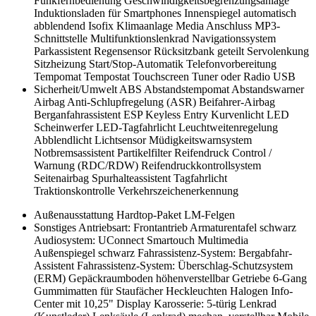
Funkfernbedienung
Geschwindigkeitsbegrenzungsanlage
Induktionsladen für Smartphones
Innenspiegel automatisch
abblendend
Isofix
Klimaanlage
Media Anschluss
MP3-
Schnittstelle
Multifunktionslenkrad
Navigationssystem
Parkassistent
Regensensor
Rücksitzbank geteilt
Servolenkung
Sitzheizung
Start/Stop-Automatik
Telefonvorbereitung
Tempomat
Tempostat
Touchscreen
Tuner oder Radio
USB
Sicherheit/Umwelt
ABS
Abstandstempomat
Abstandswarner
Airbag
Anti-Schlupfregelung (ASR)
Beifahrer-Airbag
Berganfahrassistent
ESP
Keyless Entry
Kurvenlicht
LED
Scheinwerfer
LED-Tagfahrlicht
Leuchtweitenregelung
Abblendlicht
Lichtsensor
Müdigkeitswarnsystem
Notbremsassistent
Partikelfilter
Reifendruck Control /
Warnung (RDC/RDW)
Reifendruckkontrollsystem
Seitenairbag
Spurhalteassistent
Tagfahrlicht
Traktionskontrolle
Verkehrszeichenerkennung
Außenausstattung
Hardtop-Paket
LM-Felgen
Sonstiges
Antriebsart: Frontantrieb
Armaturentafel schwarz
Audiosystem: UConnect Smartouch Multimedia
Außenspiegel schwarz
Fahrassistenz-System: Bergabfahr-
Assistent
Fahrassistenz-System: Überschlag-Schutzsystem
(ERM)
Gepäckraumboden höhenverstellbar
Getriebe 6-Gang
Gummimatten für Staufächer
Heckleuchten Halogen
Info-
Center mit 10,25" Display
Karosserie: 5-türig
Lenkrad