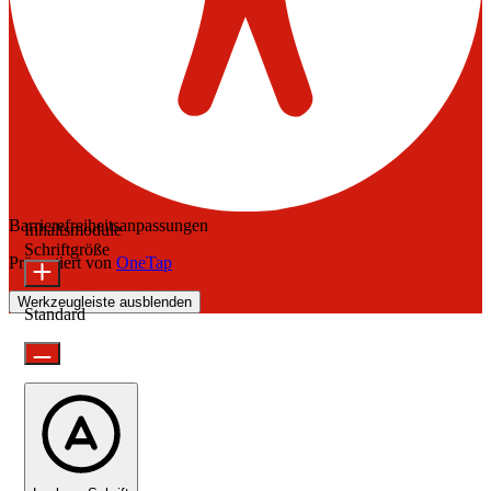
Barrierefreiheitsanpassungen
Inhaltsmodule
Schriftgröße
Präsentiert von
OneTap
Werkzeugleiste ausblenden
Standard