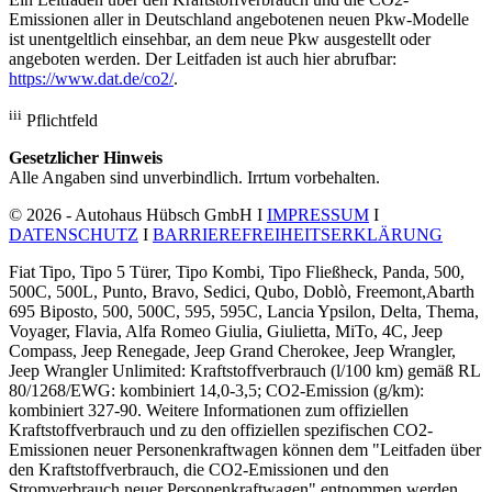
Emissionen aller in Deutschland angebotenen neuen Pkw-Modelle
ist unentgeltlich einsehbar, an dem neue Pkw ausgestellt oder
angeboten werden. Der Leitfaden ist auch hier abrufbar:
https://www.dat.de/co2/
.
iii
Pflichtfeld
Gesetzlicher Hinweis
Alle Angaben sind unverbindlich. Irrtum vorbehalten.
© 2026 - Autohaus Hübsch GmbH I
IMPRESSUM
I
DATENSCHUTZ
I
BARRIEREFREIHEITSERKLÄRUNG
Fiat Tipo, Tipo 5 Türer, Tipo Kombi, Tipo Fließheck, Panda, 500,
500C, 500L, Punto, Bravo, Sedici, Qubo, Doblò, Freemont,Abarth
695 Biposto, 500, 500C, 595, 595C, Lancia Ypsilon, Delta, Thema,
Voyager, Flavia, Alfa Romeo Giulia, Giulietta, MiTo, 4C, Jeep
Compass, Jeep Renegade, Jeep Grand Cherokee, Jeep Wrangler,
Jeep Wrangler Unlimited: Kraftstoffverbrauch (l/100 km) gemäß RL
80/1268/EWG: kombiniert 14,0-3,5; CO2-Emission (g/km):
kombiniert 327-90. Weitere Informationen zum offiziellen
Kraftstoffverbrauch und zu den offiziellen spezifischen CO2-
Emissionen neuer Personenkraftwagen können dem "Leitfaden über
den Kraftstoffverbrauch, die CO2-Emissionen und den
Stromverbrauch neuer Personenkraftwagen" entnommen werden,