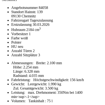
Angebotsnummer
84058
Standort
Hainstr. 139
09130 Chemnitz
Fahrzeugart
Tageszulassung
Erstzulassung
30.03.2026
3
Hubraum
2184 cm
Vorbesitzer
1
Farbe
weiß
Polster
HU
neu
Anzahl Türen
2
Anzahl Sitzplätze
3
Abmessungen:
Breite
:
2.100 mm
Höhe
:
2.254 mm
Länge
:
6.328 mm
Radstand
:
4.035 mm
Fahrleistung:
Höchstgeschwindigkeit
:
156 km/h
Gewicht:
Leergewicht
:
1.990 kg
Zul. Gesamtgewicht
:
3.500 kg
Leistung:
max. Drehmoment
:
350Nm bei 1400
min<sup>-1</sup>
Volumen:
Tankinhalt
:
75 l