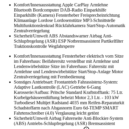
Komfort/Innenausstattung
Apple CarPlay
Armlehne
Bluetooth
Bordcomputer
DAB-Radio
Einparkhilfe
Einparkhilfe (Kamera)
Fensterheber
Freisprecheinrichtung
Klimaanlage
Lordose
Lordosenstütze
MP3-Schnittstelle
Multifunktionslenkrad
Rückfahrkamera
Start/Stop-Automatik
Zentralverriegelung
Sicherheit/Umwelt
ABS
Abstandswarner
Airbag
Anti-
Schlupfregelung (ASR)
ESP
Notbremsassistent
Partikelfilter
Traktionskontrolle
Wegfahrsperre
Komfort/Innenausstattung
Fensterheber elektrisch vorn
Sitze
im Fahrerhaus: Beifahrersitz verstellbar mit Armlehne und
Lendenwirbelstütze
Sitze im Fahrerhaus: Fahrersitz mit
Armlehne und Lendenwirbelstütze
Start/Stop-Anlage Motor
Zentralverriegelung mit Fernbedienung
Sonstiges
Antriebsart: Frontantrieb
Fahrassistenz-System:
Adaptive Lastkontrolle (LAC)
Getriebe 6-Gang
Karosserie/Aufbau: Pritsche Standard
Kraftstofftank: 75 Ltr.
Kurbelgehäuseentlüftung beheizt
Motor 2,3 Ltr. - 103 kW
Turbodiesel Multijet
Radstand 4035 mm
Reifen-Reparaturkit
Schadstoffarm nach Abgasnorm Euro 6d-TEMP
SMART
Fahrtenschreiber (4.0)
Verglasung leicht getönt
Sicherheit/Umwelt
Airbag Fahrerseite
Anti-Blockier-System
(ABS)
Antriebs-Schlupfregelung (ASR)
Bremsassistent