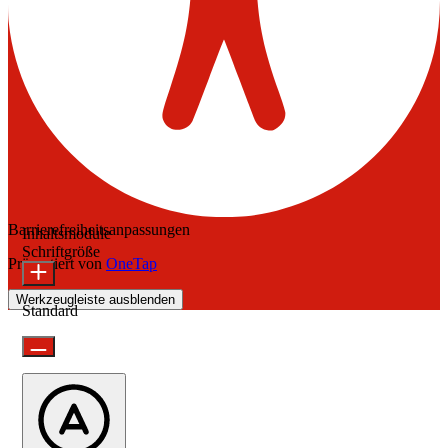
Barrierefreiheitsanpassungen
Inhaltsmodule
Schriftgröße
Präsentiert von
OneTap
Werkzeugleiste ausblenden
Standard