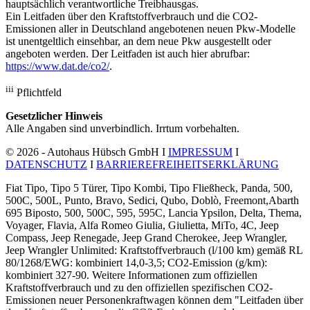
hauptsächlich verantwortliche Treibhausgas.
Ein Leitfaden über den Kraftstoffverbrauch und die CO2-
Emissionen aller in Deutschland angebotenen neuen Pkw-Modelle
ist unentgeltlich einsehbar, an dem neue Pkw ausgestellt oder
angeboten werden. Der Leitfaden ist auch hier abrufbar:
https://www.dat.de/co2/
.
iii
Pflichtfeld
Gesetzlicher Hinweis
Alle Angaben sind unverbindlich. Irrtum vorbehalten.
© 2026 - Autohaus Hübsch GmbH I
IMPRESSUM
I
DATENSCHUTZ
I
BARRIEREFREIHEITSERKLÄRUNG
Fiat Tipo, Tipo 5 Türer, Tipo Kombi, Tipo Fließheck, Panda, 500,
500C, 500L, Punto, Bravo, Sedici, Qubo, Doblò, Freemont,Abarth
695 Biposto, 500, 500C, 595, 595C, Lancia Ypsilon, Delta, Thema,
Voyager, Flavia, Alfa Romeo Giulia, Giulietta, MiTo, 4C, Jeep
Compass, Jeep Renegade, Jeep Grand Cherokee, Jeep Wrangler,
Jeep Wrangler Unlimited: Kraftstoffverbrauch (l/100 km) gemäß RL
80/1268/EWG: kombiniert 14,0-3,5; CO2-Emission (g/km):
kombiniert 327-90. Weitere Informationen zum offiziellen
Kraftstoffverbrauch und zu den offiziellen spezifischen CO2-
Emissionen neuer Personenkraftwagen können dem "Leitfaden über