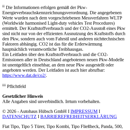
ii
Die Informationen erfolgen gemäß der Pkw-
Energieverbrauchskennzeichnungsverordnung. Die angegebenen
Werte wurden nach dem vorgeschriebenen Messverfahren WLTP
(Worldwide harmonised Light-duty vehicles Test Procedures)
ermittelt. Der Kraftstoffverbrauch und der CO2-Ausstoß eines Pkw
sind nicht nur von der effizienten Ausnutzung des Kraftstoffs durch
den Pkw, sondern auch vom Fahrstil und anderen nichttechnischen
Faktoren abhängig. CO2 ist das für die Erderwärmung
hauptsächlich verantwortliche Treibhausgas.
Ein Leitfaden über den Kraftstoffverbrauch und die CO2-
Emissionen aller in Deutschland angebotenen neuen Pkw-Modelle
ist unentgeltlich einsehbar, an dem neue Pkw ausgestellt oder
angeboten werden. Der Leitfaden ist auch hier abrufbar:
https://www.dat.de/co2/
.
iii
Pflichtfeld
Gesetzlicher Hinweis
Alle Angaben sind unverbindlich. Irrtum vorbehalten.
© 2026 - Autohaus Hübsch GmbH I
IMPRESSUM
I
DATENSCHUTZ
I
BARRIEREFREIHEITSERKLÄRUNG
Fiat Tipo, Tipo 5 Türer, Tipo Kombi, Tipo Fließheck, Panda, 500,