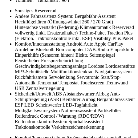
Volumen:
Tankinhalt
:
90 l
Sonstiges
Reserverad
Andere
Fahrassistenz-System: Bergabfahr-Assistent
Heckflügeltüren (Öffnungswinkel 260 / 270 Grad)
Hinterachse verstärkt (Federung)
Klimaautomatik
Reserverad
vollwertig (inkl. Ersatzradhalter)
Techno-Paket
Traction Plus
(Elektron. Traktionskontrolle inkl. ESP)
Visibility-Plus-Paket
Komfort/Innenausstattung
Android Auto
Apple CarPlay
Armlehne
Bluetooth
Bordcomputer
DAB-Radio
Einparkhilfe
Einparkhilfe (Sensoren hinten)
Elektr. Seitenspiegel
Fensterheber
Freisprecheinrichtung
Geschwindigkeitsbegrenzungsanlage
Lordose
Lordosenstütze
MP3-Schnittstelle
Multifunktionslenkrad
Navigationssystem
Rückfahrkamera
Servolenkung
Servotronic
Start/Stop-
Automatik
Tempomat
Tempostat
Touchscreen
Trennwand
USB
Zentralverriegelung
Sicherheit/Umwelt
ABS
Abstandswarner
Airbag
Anti-
Schlupfregelung (ASR)
Beifahrer-Airbag
Berganfahrassistent
ESP
LED Scheinwerfer
LED-Tagfahrlicht
Müdigkeitswarnsystem
Notbremsassistent
Partikelfilter
Reifendruck Control / Warnung (RDC/RDW)
Reifendruckkontrollsystem
Spurhalteassistent
Traktionskontrolle
Verkehrszeichenerkennung
Komfort/Innenausstattung
Außenspiegel elektr. verstell- und