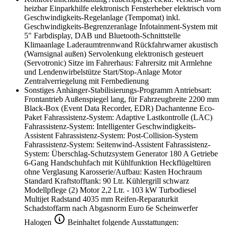
heizbar
Einparkhilfe elektronisch
Fensterheber elektrisch vorn
Geschwindigkeits-Regelanlage (Tempomat) inkl.
Geschwindigkeits-Begrenzeranlage
Infotainment-System mit
5" Farbdisplay, DAB und Bluetooth-Schnittstelle
Klimaanlage
Laderaumtrennwand
Rückfahrwarner akustisch
(Warnsignal außen)
Servolenkung elektronisch gesteuert
(Servotronic)
Sitze im Fahrerhaus: Fahrersitz mit Armlehne
und Lendenwirbelstütze
Start/Stop-Anlage Motor
Zentralverriegelung mit Fernbedienung
Sonstiges
Anhänger-Stabilisierungs-Programm
Antriebsart:
Frontantrieb
Außenspiegel lang, für Fahrzeugbreite 2200 mm
Black-Box (Event Data Recorder, EDR)
Dachantenne
Eco-
Paket
Fahrassistenz-System: Adaptive Lastkontrolle (LAC)
Fahrassistenz-System: Intelligenter Geschwindigkeits-
Assistent
Fahrassistenz-System: Post-Collision-System
Fahrassistenz-System: Seitenwind-Assistent
Fahrassistenz-
System: Überschlag-Schutzsystem
Generator 180 A
Getriebe
6-Gang
Handschuhfach mit Kühlfunktion
Heckflügeltüren
ohne Verglasung
Karosserie/Aufbau: Kasten Hochraum
Standard
Kraftstofftank: 90 Ltr.
Kühlergrill schwarz
Modellpflege (2)
Motor 2,2 Ltr. - 103 kW Turbodiesel
Multijet
Radstand 4035 mm
Reifen-Reparaturkit
Schadstoffarm nach Abgasnorm Euro 6e
Scheinwerfer
Halogen
Beinhaltet folgende Ausstattungen: