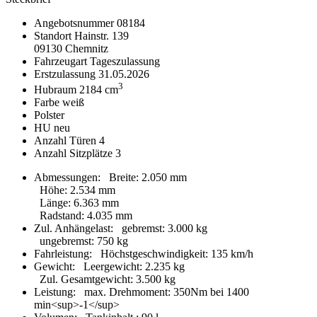
Angebotsnummer
08184
Standort
Hainstr. 139
09130 Chemnitz
Fahrzeugart
Tageszulassung
Erstzulassung
31.05.2026
3
Hubraum
2184 cm
Farbe
weiß
Polster
HU
neu
Anzahl Türen
4
Anzahl Sitzplätze
3
Abmessungen:
Breite
:
2.050 mm
Höhe
:
2.534 mm
Länge
:
6.363 mm
Radstand
:
4.035 mm
Zul. Anhängelast:
gebremst
:
3.000 kg
ungebremst
:
750 kg
Fahrleistung:
Höchstgeschwindigkeit
:
135 km/h
Gewicht:
Leergewicht
:
2.235 kg
Zul. Gesamtgewicht
:
3.500 kg
Leistung:
max. Drehmoment
:
350Nm bei 1400
min<sup>-1</sup>