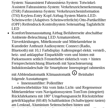
System: Stauassistent
Fahrassistenz-System: Totwinkel-
Assistent
Fahrassistenz-System: Verkehrszeichenerkennung
(TSR)
Fahrassistenz-System: Verkehrszeicheninformation
(TSI)
Keyless-Entry
Kopf-Airbag-System
Matrix-LED-
Scheinwerfer (Adaptives Scheinwerferlicht)
Otto-Partikelfilter
(OPF)
Reifendruck-Kontrollsystem
Seitenairbag
Tagfahrlicht
LED
Komfort/Innenausstattung
Airbag Beifahrerseite abschaltbar
Ambiente-Beleuchtung LED
Armaturenbrett,
Türverkleidungen, Mittelkonsole und Mittelarmlehne in
Kunstleder Anthrazit
Audiosystem: Connect (Radio,
Bluetooth) mit 10,1 Farbdisplay
Außenspiegel elektr. verstell-,
heiz- und anklappbar
Einparkhilfe vorn und hinten mit
Parksensoren seitlich
Fensterheber elektrisch vorn + hinten
Freisprecheinrichtung Bluetooth mit Sprachsteuerung
Induktionsladeschale für Smartphone
Innenspiegel rahmenlos
mit Abblendautomatik
Klimaautomatik
Beinhaltet
folgende Ausstattungen:
Innenraumfilter: Pollenfilter
Lendenwirbelstütze Sitz vorn links
Licht- und Regensensor
Mittelarmlehne vorn
Navigationssystem TomTom (integriert)
Rückfahrkamera mit 180° Umgebungsansicht
Rücksitzlehne
geteilt/klappbar (60:40)
Schaltfunktion (Schaltwippen/-tasten)
am Lenkrad, Aluminium
Seitenscheiben hinten und