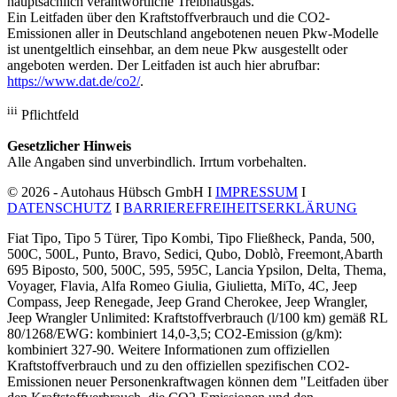
hauptsächlich verantwortliche Treibhausgas.
Ein Leitfaden über den Kraftstoffverbrauch und die CO2-
Emissionen aller in Deutschland angebotenen neuen Pkw-Modelle
ist unentgeltlich einsehbar, an dem neue Pkw ausgestellt oder
angeboten werden. Der Leitfaden ist auch hier abrufbar:
https://www.dat.de/co2/
.
iii
Pflichtfeld
Gesetzlicher Hinweis
Alle Angaben sind unverbindlich. Irrtum vorbehalten.
© 2026 - Autohaus Hübsch GmbH I
IMPRESSUM
I
DATENSCHUTZ
I
BARRIEREFREIHEITSERKLÄRUNG
Fiat Tipo, Tipo 5 Türer, Tipo Kombi, Tipo Fließheck, Panda, 500,
500C, 500L, Punto, Bravo, Sedici, Qubo, Doblò, Freemont,Abarth
695 Biposto, 500, 500C, 595, 595C, Lancia Ypsilon, Delta, Thema,
Voyager, Flavia, Alfa Romeo Giulia, Giulietta, MiTo, 4C, Jeep
Compass, Jeep Renegade, Jeep Grand Cherokee, Jeep Wrangler,
Jeep Wrangler Unlimited: Kraftstoffverbrauch (l/100 km) gemäß RL
80/1268/EWG: kombiniert 14,0-3,5; CO2-Emission (g/km):
kombiniert 327-90. Weitere Informationen zum offiziellen
Kraftstoffverbrauch und zu den offiziellen spezifischen CO2-
Emissionen neuer Personenkraftwagen können dem "Leitfaden über