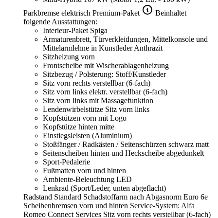
Parkbremse elektrisch
Premium-Paket
Beinhaltet
folgende Ausstattungen:
Interieur-Paket Spiga
Armaturenbrett, Türverkleidungen, Mittelkonsole und
Mittelarmlehne in Kunstleder Anthrazit
Sitzheizung vorn
Frontscheibe mit Wischerablagenheizung
Sitzbezug / Polsterung: Stoff/Kunstleder
Sitz vorn rechts verstellbar (6-fach)
Sitz vorn links elektr. verstellbar (6-fach)
Sitz vorn links mit Massagefunktion
Lendenwirbelstütze Sitz vorn links
Kopfstützen vorn mit Logo
Kopfstütze hinten mitte
Einstiegsleisten (Aluminium)
Stoßfänger / Radkästen / Seitenschürzen schwarz matt
Seitenscheiben hinten und Heckscheibe abgedunkelt
Sport-Pedalerie
Fußmatten vorn und hinten
Ambiente-Beleuchtung LED
Lenkrad (Sport/Leder, unten abgeflacht)
Radstand Standard
Schadstoffarm nach Abgasnorm Euro 6e
Scheibenbremsen vorn und hinten
Service-System: Alfa
Romeo Connect Services
Sitz vorn rechts verstellbar (6-fach)