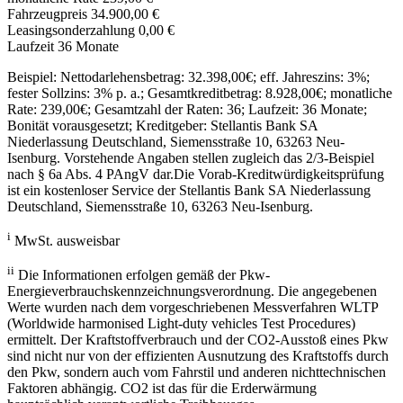
Fahrzeugpreis
34.900,00 €
Leasingsonderzahlung
0,00 €
Laufzeit
36
Monate
Beispiel: Nettodarlehensbetrag:
32.398,00
€; eff. Jahreszins: 3%;
fester Sollzins: 3% p. a.; Gesamtkreditbetrag:
8.928,00
€; monatliche
Rate:
239,00€
; Gesamtzahl der Raten:
36
; Laufzeit:
36
Monate;
Bonität vorausgesetzt; Kreditgeber: Stellantis Bank SA
Niederlassung Deutschland, Siemensstraße 10, 63263 Neu-
Isenburg. Vorstehende Angaben stellen zugleich das 2/3-Beispiel
nach § 6a Abs. 4 PAngV dar.Die Vorab-Kreditwürdigkeitsprüfung
ist ein kostenloser Service der Stellantis Bank SA Niederlassung
Deutschland, Siemensstraße 10, 63263 Neu-Isenburg.
i
MwSt. ausweisbar
ii
Die Informationen erfolgen gemäß der Pkw-
Energieverbrauchskennzeichnungsverordnung. Die angegebenen
Werte wurden nach dem vorgeschriebenen Messverfahren WLTP
(Worldwide harmonised Light-duty vehicles Test Procedures)
ermittelt. Der Kraftstoffverbrauch und der CO2-Ausstoß eines Pkw
sind nicht nur von der effizienten Ausnutzung des Kraftstoffs durch
den Pkw, sondern auch vom Fahrstil und anderen nichttechnischen
Faktoren abhängig. CO2 ist das für die Erderwärmung