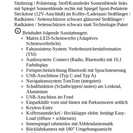
Sitzbezug / Polsterung: Stoff/Kunstleder
Sonnenblende links
mit Spiegel
Sonnenblende rechts mit Spiegel
Sport-Pedalerie
Steckdose (12V-Anschluß) im Koffer-/Laderaum
Stoßfänger /
Radkästen / Seitenschürzen schwarz glänzend
Stoßfänger /
Radkästen / Seitenschürzen schwarz matt
Technologie-Paket
Beinhaltet folgende Ausstattungen:
Matrix-LED-Scheinwerfer (Adaptives
Scheinwerferlicht)
Fahrassistenz-System: Verkehrszeicheninformation
(TSI)
Audiosystem: Connect (Radio, Bluetooth) mit 10,1
Farbdisplay
Freisprecheinrichtung Bluetooth mit Sprachsteuerung
USB-Anschlüsse (Typ C und Typ A)
Navigationssystem TomTom (integriert)
Schaltfunktion (Schaltwippen/-tasten) am Lenkrad,
Aluminium
USB-Anschluss im Fond
Einparkhilfe vorn und hinten mit Parksensoren seitlich
Keyless-Entry
Kofferraumdeckel / Heckklappe elektr. betätigt Easy-
Load (öffnen + schliessen)
Innenspiegel rahmenlos mit Abblendautomatik
Rückfahrkamera mit 180° Umgebungsansicht