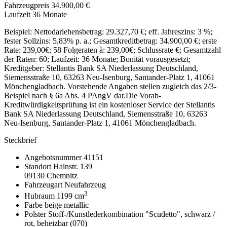
Fahrzeugpreis
34.900,00 €
Laufzeit
36 Monate
Beispiel: Nettodarlehensbetrag: 29.327,70 €; eff. Jahreszins: 3 %;
fester Sollzins: 5,83% p. a.; Gesamtkreditbetrag: 34.900,00 €; erste
Rate:
239,00€
; 58 Folgeraten à:
239,00€
; Schlussrate €; Gesamtzahl
der Raten: 60; Laufzeit: 36 Monate; Bonität vorausgesetzt;
Kreditgeber: Stellantis Bank SA Niederlassung Deutschland,
Siemensstraße 10, 63263 Neu-Isenburg, Santander-Platz 1, 41061
Mönchengladbach. Vorstehende Angaben stellen zugleich das 2/3-
Beispiel nach § 6a Abs. 4 PAngV dar.Die Vorab-
Kreditwürdigkeitsprüfung ist ein kostenloser Service der Stellantis
Bank SA Niederlassung Deutschland, Siemensstraße 10, 63263
Neu-Isenburg, Santander-Platz 1, 41061 Mönchengladbach.
Steckbrief
Angebotsnummer
41151
Standort
Hainstr. 139
09130 Chemnitz
Fahrzeugart
Neufahrzeug
3
Hubraum
1199 cm
Farbe
beige metallic
Polster
Stoff-/Kunstlederkombination "Scudetto", schwarz /
rot, beheizbar (070)