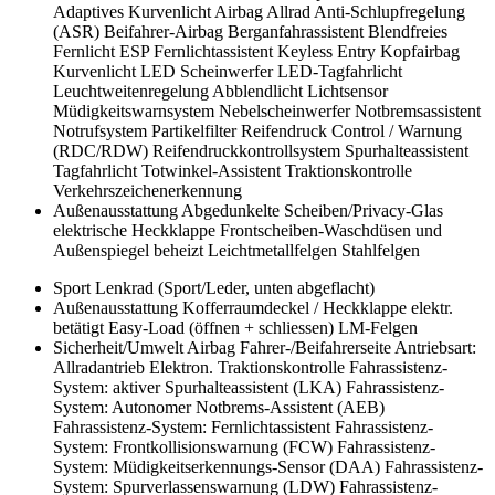
Adaptives Kurvenlicht
Airbag
Allrad
Anti-Schlupfregelung
(ASR)
Beifahrer-Airbag
Berganfahrassistent
Blendfreies
Fernlicht
ESP
Fernlichtassistent
Keyless Entry
Kopfairbag
Kurvenlicht
LED Scheinwerfer
LED-Tagfahrlicht
Leuchtweitenregelung Abblendlicht
Lichtsensor
Müdigkeitswarnsystem
Nebelscheinwerfer
Notbremsassistent
Notrufsystem
Partikelfilter
Reifendruck Control / Warnung
(RDC/RDW)
Reifendruckkontrollsystem
Spurhalteassistent
Tagfahrlicht
Totwinkel-Assistent
Traktionskontrolle
Verkehrszeichenerkennung
Außenausstattung
Abgedunkelte Scheiben/Privacy-Glas
elektrische Heckklappe
Frontscheiben-Waschdüsen und
Außenspiegel beheizt
Leichtmetallfelgen
Stahlfelgen
Sport
Lenkrad (Sport/Leder, unten abgeflacht)
Außenausstattung
Kofferraumdeckel / Heckklappe elektr.
betätigt Easy-Load (öffnen + schliessen)
LM-Felgen
Sicherheit/Umwelt
Airbag Fahrer-/Beifahrerseite
Antriebsart:
Allradantrieb
Elektron. Traktionskontrolle
Fahrassistenz-
System: aktiver Spurhalteassistent (LKA)
Fahrassistenz-
System: Autonomer Notbrems-Assistent (AEB)
Fahrassistenz-System: Fernlichtassistent
Fahrassistenz-
System: Frontkollisionswarnung (FCW)
Fahrassistenz-
System: Müdigkeitserkennungs-Sensor (DAA)
Fahrassistenz-
System: Spurverlassenswarnung (LDW)
Fahrassistenz-