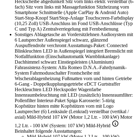
Heckscheibe abgedunkelt
Sitz vorn links elektr. verstellbar (6-
fach)
Sitz vorn links mit Massagefunktion
Sitzheizung vorn
Smartphone Schnittstelle (Apple CarPlay & Android Auto)
Start-Stop-Knopf
Start/Stop-Anlage
Touchscreen-Farbdisplay
(10,25 Zoll)
USB-Anschluss im Fond
USB-Anschlüsse (Typ
C und Typ A)
Zentralverriegelung mit Fernbedienung
Sonstiges
Ablagetasche an Vordersitzlehnen
Audiosystem mit
6 Lautsprecher
Außenspiegel schwarz, glänzend
Auspuffendrohr verchromt
Ausstattungs-Paket: Connected
Blinkleuchten LED in Außenspiegel integriert
Bremslicht mit
Notfallfunktion (Einschaltautomatik Warnblinkanlage)
Dachhimmel schwarz
Einstiegsleisten (Aluminium)
Fahrassistenz-System: Alfa Romeo D.N.A.-Fahrdynamik-
System
Fahrmodusschalter
Frontscheibe mit
Wischerablagenheizung
Fußmatten vorn und hinten
Getriebe
6-Gang - Doppelkupplungsgetriebe eDCT
Gurtstraffer
Heckleuchten LED
Heckspoiler Wagenfarbe
Innenraumbeleuchtung mit LED (zusätzlich)
Innenraumfilter:
Pollenfilter
Interieur-Paket Spiga
Karosserie: 5-türig
Kopfstütze hinten mitte
Kopfstützen vorn mit Logo
Lautsprecher (6)
Lenksäule (Lenkrad) verstellbar (vertikal /
axial)
Mild-Hybrid 107 kW (Motor 1,2 Ltr. - 100 kW)
Motor
1,2 Ltr. - 100 kW (System: 107 kW) Mild-Hybrid
Beinhaltet folgende Ausstattungen:
Mild-Hybrid 107 kW (Motor 1,2 Ltr. - 100 kW)