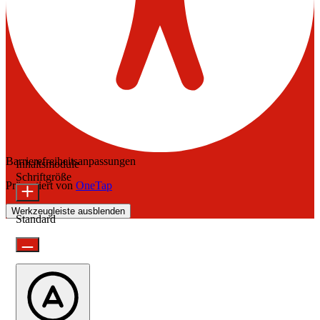
Barrierefreiheitsanpassungen
Inhaltsmodule
Schriftgröße
Präsentiert von
OneTap
Werkzeugleiste ausblenden
Standard