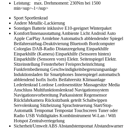
Leistung:
max. Drehmoment
:
230Nm bei 1500
min<sup>-1</sup>
Sport
Sportlenkrad
Andere
Metallic-Lackierung
Sonstiges
Batterie inklusive
E10-geeignet
Winterpaket
Komfort/Innenausstattung
Ambiente Licht
Android Auto
Apple CarPlay
Armlehne
Automatisch abblendender Spiegel
Beifahrerairbag-Deaktivierung
Bluetooth
Bordcomputer
Colorglas
DAB-Radio
Distanzregelung
Einparkhilfe
Einparkhilfe (Kamera)
Einparkhilfe (Sensoren hinten)
Einparkhilfe (Sensoren vorn)
Elektr. Seitenspiegel
Elektr.
Sitzeinstellung
Fensterheber
Freisprecheinrichtung
Funkfernbedienung
Geschwindigkeitsbegrenzungsanlage
Induktionsladen für Smartphones
Innenspiegel automatisch
abblendend
Isofix
Isofix Beifahrersitz
Klimaanlage
Lederlenkrad
Lordose
Lordosenstütze
Massagesitze
Media
Anschluss
Multifunktionslenkrad
Navigationssystem
Navigationsvorbereitung
Parkassistent
Regensensor
Rückfahrkamera
Rücksitzbank geteilt
Schaltwippen
Servolenkung
Sitzheizung
Sprachsteuerung
Start/Stop-
Automatik
Tempomat
Tempostat
Touchscreen
Tuner oder
Radio
USB
Volldigitales Kombiinstrument
W-Lan / Wifi
Hotspot
Zentralverriegelung
Sicherheit/Umwelt
ABS
Abstandstempomat
Abstandswarner