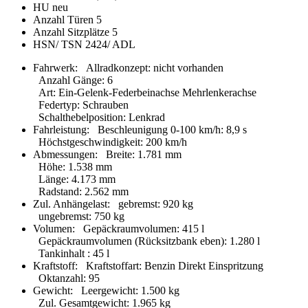
HU
neu
Anzahl Türen
5
Anzahl Sitzplätze
5
HSN/ TSN
2424/ ADL
Fahrwerk:
Allradkonzept
:
nicht vorhanden
Anzahl Gänge
:
6
Art
:
Ein-Gelenk-Federbeinachse Mehrlenkerachse
Federtyp
:
Schrauben
Schalthebelposition
:
Lenkrad
Fahrleistung:
Beschleunigung 0-100 km/h
:
8,9 s
Höchstgeschwindigkeit
:
200 km/h
Abmessungen:
Breite
:
1.781 mm
Höhe
:
1.538 mm
Länge
:
4.173 mm
Radstand
:
2.562 mm
Zul. Anhängelast:
gebremst
:
920 kg
ungebremst
:
750 kg
Volumen:
Gepäckraumvolumen
:
415 l
Gepäckraumvolumen (Rücksitzbank eben)
:
1.280 l
Tankinhalt
:
45 l
Kraftstoff:
Kraftstoffart
:
Benzin Direkt Einspritzung
Oktanzahl
:
95
Gewicht:
Leergewicht
:
1.500 kg
Zul. Gesamtgewicht
:
1.965 kg