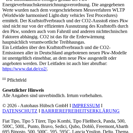
Energieverbrauchskennzeichnungsverordnung. Die angegebenen
Werte wurden nach dem vorgeschriebenen Messverfahren WLTP
(Worldwide harmonised Light-duty vehicles Test Procedures)
ermittelt. Der Kraftstoffverbrauch und der CO2-Ausstoß eines Pkw
sind nicht nur von der effizienten Ausnutzung des Kraftstoffs durch
den Pkw, sondern auch vom Fahrstil und anderen nichttechnischen
Faktoren abhängig. CO2 ist das für die Erderwärmung
hauptsächlich verantwortliche Treibhausgas.
Ein Leitfaden über den Kraftstoffverbrauch und die CO2-
Emissionen aller in Deutschland angebotenen neuen Pkw-Modelle
ist unentgeltlich einsehbar, an dem neue Pkw ausgestellt oder
angeboten werden. Der Leitfaden ist auch hier abrufbar:
https://www.dat.de/co2/
.
iii
Pflichtfeld
Gesetzlicher Hinweis
Alle Angaben sind unverbindlich. Irrtum vorbehalten.
© 2026 - Autohaus Hübsch GmbH I
IMPRESSUM
I
DATENSCHUTZ
I
BARRIEREFREIHEITSERKLÄRUNG
Fiat Tipo, Tipo 5 Türer, Tipo Kombi, Tipo Fließheck, Panda, 500,
500C, 500L, Punto, Bravo, Sedici, Qubo, Doblò, Freemont,Abarth
695 Biposto, 500, 500C, 595, 595C, Lancia Ypsilon, Delta, Thema,