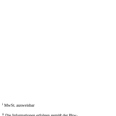
g/km; Leistung: KW ( PS); Hubraum: 3996 cm³; Kraftstoff: ; ii
Fahrzeugberater
Welches Auto soll ich kaufen, kann ich mir leisten und passt zu mir?
Mit dem Fahrzeugberater finden Sie das richtige Auto.
Los gehts
i
MwSt. ausweisbar
ii
Die Informationen erfolgen gemäß der Pkw-