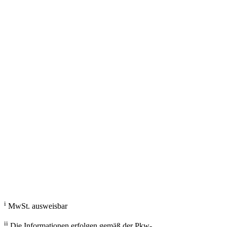
g/km; Leistung: KW ( PS); Hubraum: 3996 cm³; Kraftstoff: ; ii
Fahrzeugberater
Welches Auto soll ich kaufen, kann ich mir leisten und passt zu mir?
Mit dem Fahrzeugberater finden Sie das richtige Auto.
Los gehts
i
MwSt. ausweisbar
ii
Die Informationen erfolgen gemäß der Pkw-