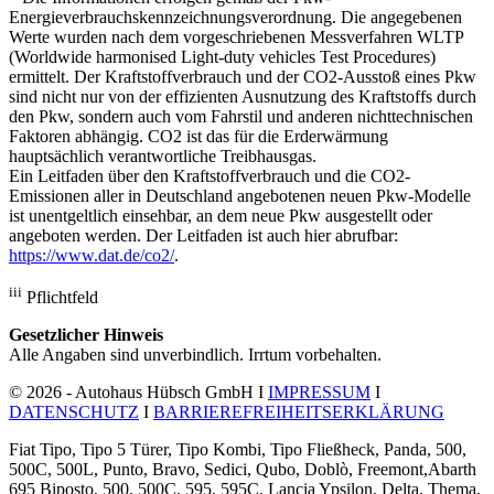
Energieverbrauchskennzeichnungsverordnung. Die angegebenen
Werte wurden nach dem vorgeschriebenen Messverfahren WLTP
(Worldwide harmonised Light-duty vehicles Test Procedures)
ermittelt. Der Kraftstoffverbrauch und der CO2-Ausstoß eines Pkw
sind nicht nur von der effizienten Ausnutzung des Kraftstoffs durch
den Pkw, sondern auch vom Fahrstil und anderen nichttechnischen
Faktoren abhängig. CO2 ist das für die Erderwärmung
hauptsächlich verantwortliche Treibhausgas.
Ein Leitfaden über den Kraftstoffverbrauch und die CO2-
Emissionen aller in Deutschland angebotenen neuen Pkw-Modelle
ist unentgeltlich einsehbar, an dem neue Pkw ausgestellt oder
angeboten werden. Der Leitfaden ist auch hier abrufbar:
https://www.dat.de/co2/
.
iii
Pflichtfeld
Gesetzlicher Hinweis
Alle Angaben sind unverbindlich. Irrtum vorbehalten.
© 2026 - Autohaus Hübsch GmbH I
IMPRESSUM
I
DATENSCHUTZ
I
BARRIEREFREIHEITSERKLÄRUNG
Fiat Tipo, Tipo 5 Türer, Tipo Kombi, Tipo Fließheck, Panda, 500,
500C, 500L, Punto, Bravo, Sedici, Qubo, Doblò, Freemont,Abarth
695 Biposto, 500, 500C, 595, 595C, Lancia Ypsilon, Delta, Thema,