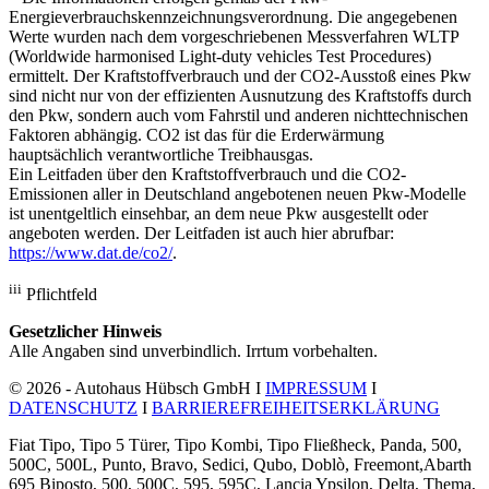
Energieverbrauchskennzeichnungsverordnung. Die angegebenen
Werte wurden nach dem vorgeschriebenen Messverfahren WLTP
(Worldwide harmonised Light-duty vehicles Test Procedures)
ermittelt. Der Kraftstoffverbrauch und der CO2-Ausstoß eines Pkw
sind nicht nur von der effizienten Ausnutzung des Kraftstoffs durch
den Pkw, sondern auch vom Fahrstil und anderen nichttechnischen
Faktoren abhängig. CO2 ist das für die Erderwärmung
hauptsächlich verantwortliche Treibhausgas.
Ein Leitfaden über den Kraftstoffverbrauch und die CO2-
Emissionen aller in Deutschland angebotenen neuen Pkw-Modelle
ist unentgeltlich einsehbar, an dem neue Pkw ausgestellt oder
angeboten werden. Der Leitfaden ist auch hier abrufbar:
https://www.dat.de/co2/
.
iii
Pflichtfeld
Gesetzlicher Hinweis
Alle Angaben sind unverbindlich. Irrtum vorbehalten.
© 2026 - Autohaus Hübsch GmbH I
IMPRESSUM
I
DATENSCHUTZ
I
BARRIEREFREIHEITSERKLÄRUNG
Fiat Tipo, Tipo 5 Türer, Tipo Kombi, Tipo Fließheck, Panda, 500,
500C, 500L, Punto, Bravo, Sedici, Qubo, Doblò, Freemont,Abarth
695 Biposto, 500, 500C, 595, 595C, Lancia Ypsilon, Delta, Thema,