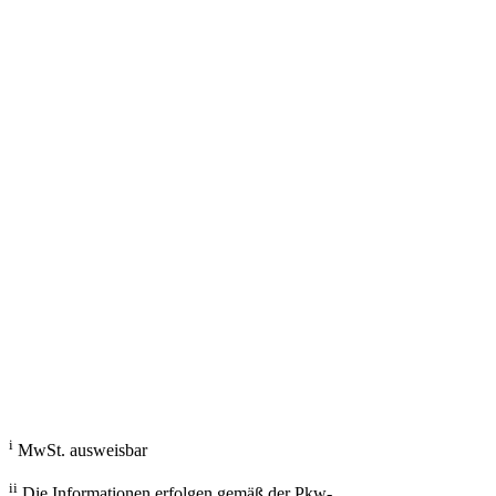
g/km; Leistung: KW ( PS); Hubraum: 3996 cm³; Kraftstoff: ; ii
Fahrzeugberater
Welches Auto soll ich kaufen, kann ich mir leisten und passt zu mir?
Mit dem Fahrzeugberater finden Sie das richtige Auto.
Los gehts
i
MwSt. ausweisbar
ii
Die Informationen erfolgen gemäß der Pkw-