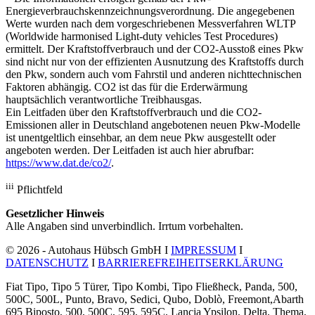
Energieverbrauchskennzeichnungsverordnung. Die angegebenen
Werte wurden nach dem vorgeschriebenen Messverfahren WLTP
(Worldwide harmonised Light-duty vehicles Test Procedures)
ermittelt. Der Kraftstoffverbrauch und der CO2-Ausstoß eines Pkw
sind nicht nur von der effizienten Ausnutzung des Kraftstoffs durch
den Pkw, sondern auch vom Fahrstil und anderen nichttechnischen
Faktoren abhängig. CO2 ist das für die Erderwärmung
hauptsächlich verantwortliche Treibhausgas.
Ein Leitfaden über den Kraftstoffverbrauch und die CO2-
Emissionen aller in Deutschland angebotenen neuen Pkw-Modelle
ist unentgeltlich einsehbar, an dem neue Pkw ausgestellt oder
angeboten werden. Der Leitfaden ist auch hier abrufbar:
https://www.dat.de/co2/
.
iii
Pflichtfeld
Gesetzlicher Hinweis
Alle Angaben sind unverbindlich. Irrtum vorbehalten.
© 2026 - Autohaus Hübsch GmbH I
IMPRESSUM
I
DATENSCHUTZ
I
BARRIEREFREIHEITSERKLÄRUNG
Fiat Tipo, Tipo 5 Türer, Tipo Kombi, Tipo Fließheck, Panda, 500,
500C, 500L, Punto, Bravo, Sedici, Qubo, Doblò, Freemont,Abarth
695 Biposto, 500, 500C, 595, 595C, Lancia Ypsilon, Delta, Thema,