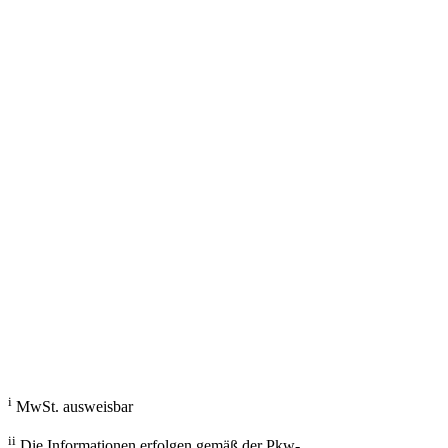
g/km; Leistung: KW ( PS); Hubraum: 3996 cm³; Kraftstoff: ; ii
Fahrzeugberater
Welches Auto soll ich kaufen, kann ich mir leisten und passt zu mir?
Mit dem Fahrzeugberater finden Sie das richtige Auto.
Los gehts
i
MwSt. ausweisbar
ii
Die Informationen erfolgen gemäß der Pkw-