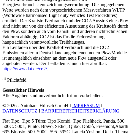
Energieverbrauchskennzeichnungsverordnung. Die angegebenen
Werte wurden nach dem vorgeschriebenen Messverfahren WLTP
(Worldwide harmonised Light-duty vehicles Test Procedures)
ermittelt. Der Kraftstoffverbrauch und der CO2-Ausstoß eines Pkw
sind nicht nur von der effizienten Ausnutzung des Kraftstoffs durch
den Pkw, sondern auch vom Fahrstil und anderen nichttechnischen
Faktoren abhängig. CO2 ist das für die Erderwärmung
hauptsächlich verantwortliche Treibhausgas.
Ein Leitfaden über den Kraftstoffverbrauch und die CO2-
Emissionen aller in Deutschland angebotenen neuen Pkw-Modelle
ist unentgeltlich einsehbar, an dem neue Pkw ausgestellt oder
angeboten werden. Der Leitfaden ist auch hier abrufbar:
https://www.dat.de/co2/
.
iii
Pflichtfeld
Gesetzlicher Hinweis
Alle Angaben sind unverbindlich. Irrtum vorbehalten.
© 2026 - Autohaus Hübsch GmbH I
IMPRESSUM
I
DATENSCHUTZ
I
BARRIEREFREIHEITSERKLÄRUNG
Fiat Tipo, Tipo 5 Türer, Tipo Kombi, Tipo Fließheck, Panda, 500,
500C, 500L, Punto, Bravo, Sedici, Qubo, Doblò, Freemont,Abarth
695 Biposto, 500, 500C, 595, 595C, Lancia Ypsilon, Delta, Thema,