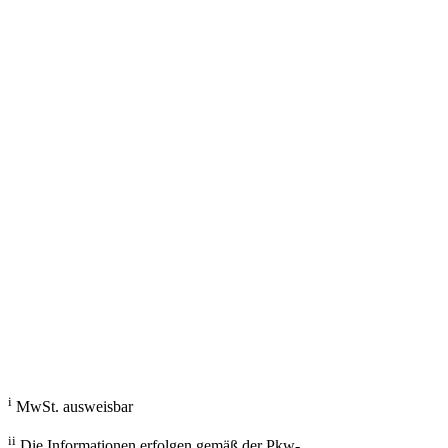
g/km; Leistung: KW ( PS); Hubraum: 3996 cm³; Kraftstoff: ; ii
Fahrzeugberater
Welches Auto soll ich kaufen, kann ich mir leisten und passt zu mir?
Mit dem Fahrzeugberater finden Sie das richtige Auto.
Los gehts
i
MwSt. ausweisbar
ii
Die Informationen erfolgen gemäß der Pkw-